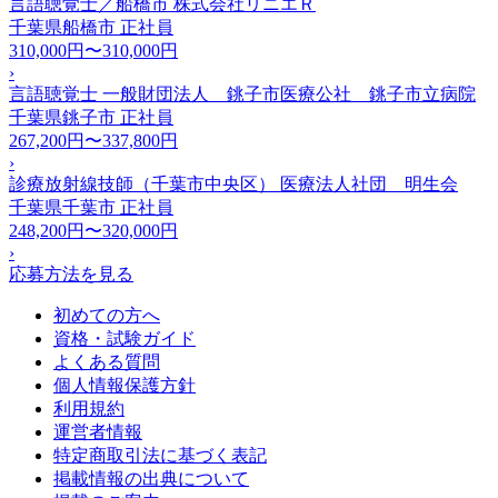
言語聴覚士／船橋市 株式会社リニエＲ
千葉県船橋市
正社員
310,000円〜310,000円
›
言語聴覚士 一般財団法人 銚子市医療公社 銚子市立病院
千葉県銚子市
正社員
267,200円〜337,800円
›
診療放射線技師（千葉市中央区） 医療法人社団 明生会
千葉県千葉市
正社員
248,200円〜320,000円
›
応募方法を見る
初めての方へ
資格・試験ガイド
よくある質問
個人情報保護方針
利用規約
運営者情報
特定商取引法に基づく表記
掲載情報の出典について