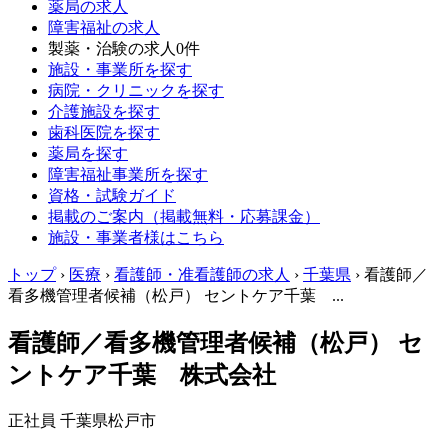
薬局の求人
障害福祉の求人
製薬・治験の求人
0件
施設・事業所を探す
病院・クリニックを探す
介護施設を探す
歯科医院を探す
薬局を探す
障害福祉事業所を探す
資格・試験ガイド
掲載のご案内（掲載無料・応募課金）
施設・事業者様はこちら
トップ
›
医療
›
看護師・准看護師の求人
›
千葉県
›
看護師／
看多機管理者候補（松戸） セントケア千葉 ...
看護師／看多機管理者候補（松戸） セ
ントケア千葉 株式会社
正社員
千葉県松戸市