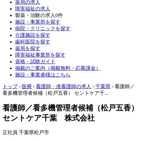
薬局の求人
障害福祉の求人
製薬・治験の求人
0件
施設・事業所を探す
病院・クリニックを探す
介護施設を探す
歯科医院を探す
薬局を探す
障害福祉事業所を探す
資格・試験ガイド
掲載のご案内（掲載無料・応募課金）
施設・事業者様はこちら
トップ
›
医療
›
看護師・准看護師の求人
›
千葉県
›
看護師／
看多機管理者候補（松戸五香） セントケア千...
看護師／看多機管理者候補（松戸五香）
セントケア千葉 株式会社
正社員
千葉県松戸市