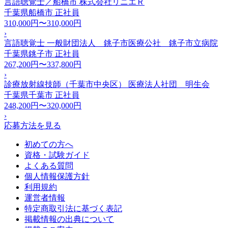
言語聴覚士／船橋市 株式会社リニエＲ
千葉県船橋市
正社員
310,000円〜310,000円
›
言語聴覚士 一般財団法人 銚子市医療公社 銚子市立病院
千葉県銚子市
正社員
267,200円〜337,800円
›
診療放射線技師（千葉市中央区） 医療法人社団 明生会
千葉県千葉市
正社員
248,200円〜320,000円
›
応募方法を見る
初めての方へ
資格・試験ガイド
よくある質問
個人情報保護方針
利用規約
運営者情報
特定商取引法に基づく表記
掲載情報の出典について