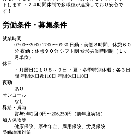
トします ・２４時間体制で多職種が連携しており安心で
す！
労働条件・募集条件
就業時間
07:00〜20:00 17:00〜09:30 日勤：実働８時間、休憩６０
分 夜勤：休憩９０分 シフト制 変形労働時間制（１ヶ
月単位）
休日
・月暦日により８～９日 ・夏・冬季特別休暇：各３日
間 年間休日数110日 年間休日110日
夜勤
あり
オンコール
なし
昇給・賞与
賞与: 年2回 0円〜206,250円（前年度実績）
加入保険等
健康保険、厚生年金、雇用保険、労災保険
受動喫煙対策