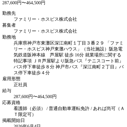
287,600円〜464,500円
勤務先
ファミリー・ホスピス株式会社
募集者
ファミリー・ホスピス株式会社
勤務地
兵庫県神戸市東灘区深江南町１丁目３番２９ 「ファミ
リー・ホスピス神戸東灘ハウス」（当社施設）
阪急電
気鉄道阪神本線 芦屋駅 徒歩 16分 就業場所に関する
特記事項 ＪＲ芦屋駅より阪急バス『テニスコート前』
バス停下車徒歩８分 神戸市バス『深江南町２丁目』バ
ス停下車徒歩４分
雇用形態
正社員
給与
287,600円〜464,500円
応募資格
看護師（必須） / 普通自動車運転免許 / あれば尚可（Ａ
Ｔ限定可）
掲載開始日
2026年6月4日