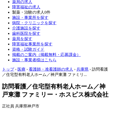
薬局の求人
障害福祉の求人
製薬・治験の求人
0件
施設・事業所を探す
病院・クリニックを探す
介護施設を探す
歯科医院を探す
薬局を探す
障害福祉事業所を探す
資格・試験ガイド
掲載のご案内（掲載無料・応募課金）
施設・事業者様はこちら
トップ
›
医療
›
看護師・准看護師の求人
›
兵庫県
›
訪問看護
／住宅型有料老人ホーム／神戸東灘 ファミリ...
訪問看護／住宅型有料老人ホーム／神
戸東灘 ファミリー・ホスピス株式会社
正社員
兵庫県神戸市