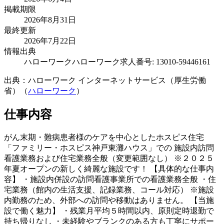
掲載期限
2026年8月31日
最終更新
2026年7月22日
情報出典
ハローワーク
ハローワーク求人番号: 13010-59446161
出典：ハローワーク インターネットサービス（厚生労働
省）（
ハローワーク
）
仕事内容
がん末期・難病患者様のケアを中心としたホスピス住宅
「ファミリー・ホスピス神戸東灘ハウス」での 施設内訪問
看護業務および住宅業務全般（変更範囲なし） ※２０２５
年夏オープンの新しく綺麗な施設です！ 【具体的な仕事内
容】 ・施設内併設の訪問看護事業所での看護業務全般 ・住
宅業務（館内の生活支援、記録業務、コール対応） ※施設
内勤務のため、外部への訪問や移動はありません。 【当施
設で働く魅力】 ・残業月平均５時間以内、原則定時退勤で
持ち帰りなし ・未経験やブランクのある方も丁寧にサポー