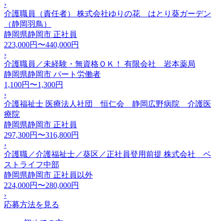
›
介護職員（責任者） 株式会社ゆりの花 はとり葵ガーデン
（静岡羽鳥）
静岡県静岡市
正社員
223,000円〜440,000円
›
介護職員／未経験・無資格ＯＫ！ 有限会社 岩本薬局
静岡県静岡市
パート労働者
1,100円〜1,300円
›
介護福祉士 医療法人社団 恒仁会 静岡広野病院 介護医
療院
静岡県静岡市
正社員
297,300円〜316,800円
›
介護職／介護福祉士／葵区／正社員登用前提 株式会社 ベ
ストライフ中部
静岡県静岡市
正社員以外
224,000円〜280,000円
›
応募方法を見る