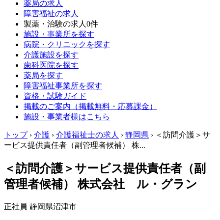
薬局の求人
障害福祉の求人
製薬・治験の求人
0件
施設・事業所を探す
病院・クリニックを探す
介護施設を探す
歯科医院を探す
薬局を探す
障害福祉事業所を探す
資格・試験ガイド
掲載のご案内（掲載無料・応募課金）
施設・事業者様はこちら
トップ
›
介護
›
介護福祉士の求人
›
静岡県
›
＜訪問介護＞サ
ービス提供責任者（副管理者候補） 株...
＜訪問介護＞サービス提供責任者（副
管理者候補） 株式会社 ル・グラン
正社員
静岡県沼津市