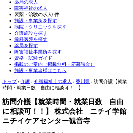
薬局の求人
障害福祉の求人
製薬・治験の求人
0件
施設・事業所を探す
病院・クリニックを探す
介護施設を探す
歯科医院を探す
薬局を探す
障害福祉事業所を探す
資格・試験ガイド
掲載のご案内（掲載無料・応募課金）
施設・事業者様はこちら
トップ
›
介護
›
介護福祉士の求人
›
香川県
›
訪問介護【就業
時間・就業日数 自由に相談可！！】...
訪問介護【就業時間・就業日数 自由
に相談可！！】 株式会社 ニチイ学館
ニチイケアセンター観音寺