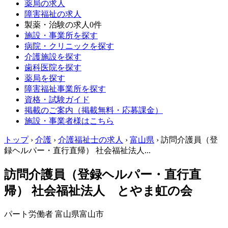
薬局の求人
障害福祉の求人
製薬・治験の求人
0件
施設・事業所を探す
病院・クリニックを探す
介護施設を探す
歯科医院を探す
薬局を探す
障害福祉事業所を探す
資格・試験ガイド
掲載のご案内（掲載無料・応募課金）
施設・事業者様はこちら
トップ
›
介護
›
介護福祉士の求人
›
富山県
›
訪問介護員（登
録ヘルパー・直行直帰） 社会福祉法人...
訪問介護員（登録ヘルパー・直行直
帰） 社会福祉法人 とやま虹の会
パート労働者
富山県富山市