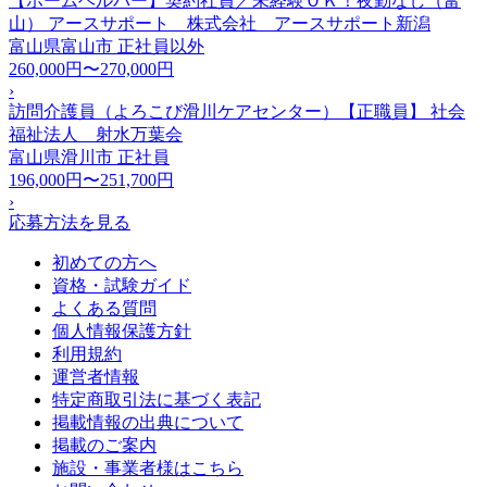
【ホームヘルパー】契約社員／未経験ＯＫ！夜勤なし（富
山） アースサポート 株式会社 アースサポート新潟
富山県富山市
正社員以外
260,000円〜270,000円
›
訪問介護員（よろこび滑川ケアセンター）【正職員】 社会
福祉法人 射水万葉会
富山県滑川市
正社員
196,000円〜251,700円
›
応募方法を見る
初めての方へ
資格・試験ガイド
よくある質問
個人情報保護方針
利用規約
運営者情報
特定商取引法に基づく表記
掲載情報の出典について
掲載のご案内
施設・事業者様はこちら