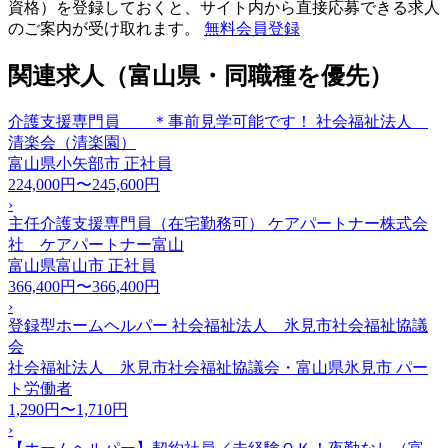
資格）を登録しておくと、サイト内から直接応募できる求人
のご案内が受け取れます。
無料会員登録
関連求人（富山県・同職種を優先）
介護支援専門員 ＊事前見学可能です！ 社会福祉法人
清楽会（清楽園）
富山県小矢部市
正社員
224,000円〜245,600円
›
主任介護支援専門員（在宅勤務可） ケアパートナー株式会
社 ケアパートナー富山
富山県富山市
正社員
366,400円〜366,400円
›
登録型ホームヘルパー 社会福祉法人 氷見市社会福祉協議
会
社会福祉法人 氷見市社会福祉協議会・富山県氷見市
パー
ト労働者
1,290円〜1,710円
›