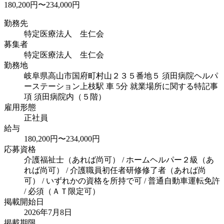
180,200円〜234,000円
勤務先
特定医療法人 生仁会
募集者
特定医療法人 生仁会
勤務地
岐阜県高山市国府町村山２３５番地５ 須田病院ヘルパ
ーステーション
上枝駅 車 5分 就業場所に関する特記事
項 須田病院内（５階）
雇用形態
正社員
給与
180,200円〜234,000円
応募資格
介護福祉士（あれば尚可） / ホームヘルパー２級（あ
れば尚可） / 介護職員初任者研修修了者（あれば尚
可） / いずれかの資格を所持で可 / 普通自動車運転免許
/ 必須（ＡＴ限定可）
掲載開始日
2026年7月8日
掲載期限