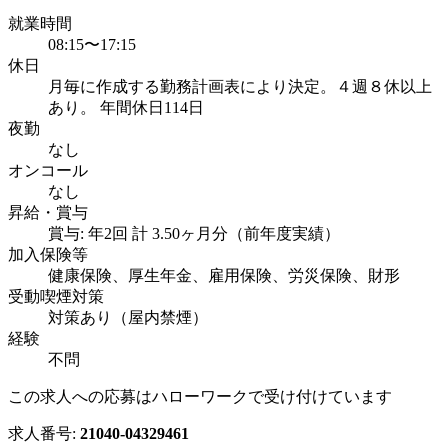
就業時間
08:15〜17:15
休日
月毎に作成する勤務計画表により決定。４週８休以上
あり。 年間休日114日
夜勤
なし
オンコール
なし
昇給・賞与
賞与: 年2回 計 3.50ヶ月分（前年度実績）
加入保険等
健康保険、厚生年金、雇用保険、労災保険、財形
受動喫煙対策
対策あり（屋内禁煙）
経験
不問
この求人への応募はハローワークで受け付けています
求人番号:
21040-04329461