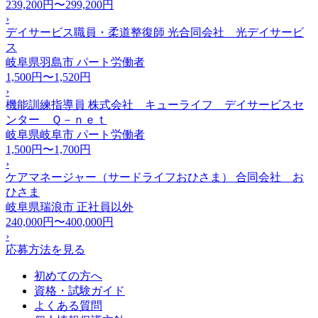
239,200円〜299,200円
›
デイサービス職員・柔道整復師 光合同会社 光デイサービ
ス
岐阜県羽島市
パート労働者
1,500円〜1,520円
›
機能訓練指導員 株式会社 キューライフ デイサービスセ
ンター Ｑ－ｎｅｔ
岐阜県岐阜市
パート労働者
1,500円〜1,700円
›
ケアマネージャー（サードライフおひさま） 合同会社 お
ひさま
岐阜県瑞浪市
正社員以外
240,000円〜400,000円
›
応募方法を見る
初めての方へ
資格・試験ガイド
よくある質問