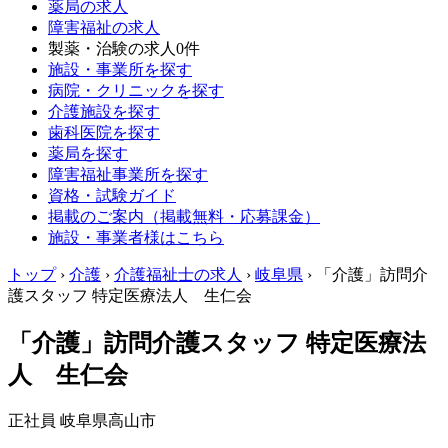
薬局の求人
障害福祉の求人
製薬・治験の求人
0件
施設・事業所を探す
病院・クリニックを探す
介護施設を探す
歯科医院を探す
薬局を探す
障害福祉事業所を探す
資格・試験ガイド
掲載のご案内（掲載無料・応募課金）
施設・事業者様はこちら
トップ
›
介護
›
介護福祉士の求人
›
岐阜県
›
「介護」訪問介
護スタッフ 特定医療法人 生仁会
「介護」訪問介護スタッフ 特定医療法
人 生仁会
正社員
岐阜県高山市