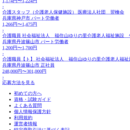
1,174円〜1,224円
›
介護スタッフ（介護老人保健施設） 医療法人社団 翌檜会
兵庫県神戸市
パート労働者
1,266円〜1,475円
›
介護職員 社会福祉法人 福住山ゆりの里介護老人福祉施設 
兵庫県丹波篠山市
パート労働者
1,200円〜1,700円
›
介護職員【ト】 社会福祉法人 福住山ゆりの里介護老人福祉
兵庫県丹波篠山市
正社員
248,000円〜301,000円
›
応募方法を見る
初めての方へ
資格・試験ガイド
よくある質問
個人情報保護方針
利用規約
運営者情報
特定商取引法に基づく表記