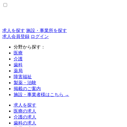
求人を探す
施設・事業所を探す
求人会員登録
ログイン
分野から探す：
医療
介護
歯科
薬局
障害福祉
製薬・治験
掲載のご案内
施設・事業者様はこちら →
求人を探す
医療の求人
介護の求人
歯科の求人