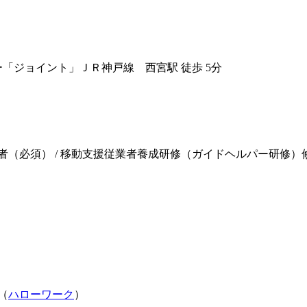
ー「ジョイント」
ＪＲ神戸線 西宮駅 徒歩 5分
者（必須） / 移動支援従業者養成研修（ガイドヘルパー研修）修
（
ハローワーク
）