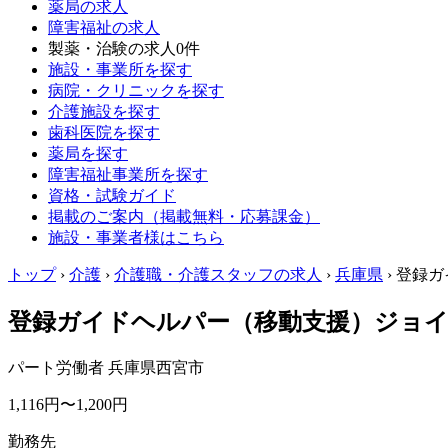
薬局の求人
障害福祉の求人
製薬・治験の求人
0件
施設・事業所を探す
病院・クリニックを探す
介護施設を探す
歯科医院を探す
薬局を探す
障害福祉事業所を探す
資格・試験ガイド
掲載のご案内（掲載無料・応募課金）
施設・事業者様はこちら
トップ
›
介護
›
介護職・介護スタッフの求人
›
兵庫県
›
登録ガ
登録ガイドヘルパー（移動支援）ジョイ
パート労働者
兵庫県西宮市
1,116円〜1,200円
勤務先