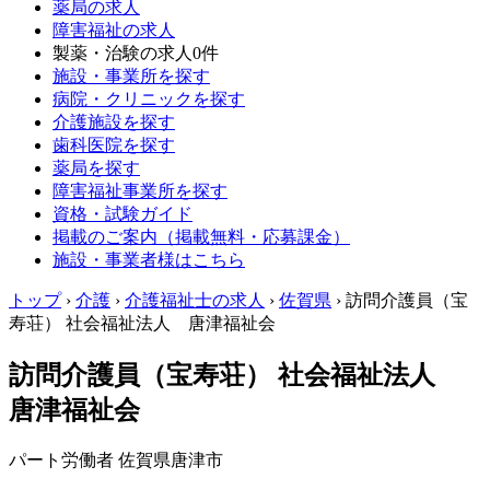
薬局の求人
障害福祉の求人
製薬・治験の求人
0件
施設・事業所を探す
病院・クリニックを探す
介護施設を探す
歯科医院を探す
薬局を探す
障害福祉事業所を探す
資格・試験ガイド
掲載のご案内（掲載無料・応募課金）
施設・事業者様はこちら
トップ
›
介護
›
介護福祉士の求人
›
佐賀県
›
訪問介護員（宝
寿荘） 社会福祉法人 唐津福祉会
訪問介護員（宝寿荘） 社会福祉法人
唐津福祉会
パート労働者
佐賀県唐津市