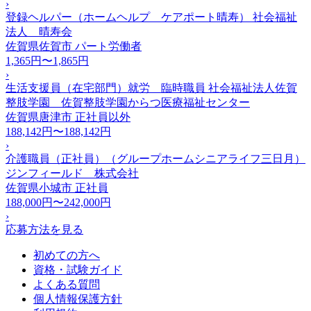
›
登録ヘルパー（ホームヘルプ ケアポート晴寿） 社会福祉
法人 晴寿会
佐賀県佐賀市
パート労働者
1,365円〜1,865円
›
生活支援員（在宅部門）就労 臨時職員 社会福祉法人佐賀
整肢学園 佐賀整肢学園からつ医療福祉センター
佐賀県唐津市
正社員以外
188,142円〜188,142円
›
介護職員（正社員）（グループホームシニアライフ三日月）
ジンフィールド 株式会社
佐賀県小城市
正社員
188,000円〜242,000円
›
応募方法を見る
初めての方へ
資格・試験ガイド
よくある質問
個人情報保護方針