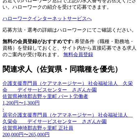
お近くのハローワーク窓口で上記の求人番号をお伝えくださ
い。ハローワークの紹介を受けて応募できます。
ハローワークインターネットサービスへ
応募方法・選考の詳細はハローワークにてご確認ください。
無料の会員登録がおすすめです:
希望条件（職種・勤務地・
資格）を登録しておくと、サイト内から直接応募できる求人
のご案内が受け取れます。
無料会員登録
関連求人（佐賀県・同職種を優先）
介護支援専門員（ケアマネージヤー） 社会福祉法人 久栄
会 デイサ一ビスセンター さざんか園
佐賀県神埼郡吉野ヶ里町
パート労働者
1,200円〜1,300円
›
居宅介護支援専門員（ケアマネージヤー） 社会福祉法人
久栄会 デイサ一ビスセンター さざんか園
佐賀県神埼郡吉野ヶ里町
正社員
200,000円〜265,000円