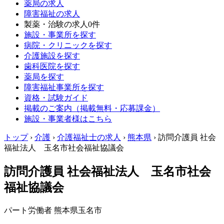
薬局の求人
障害福祉の求人
製薬・治験の求人
0件
施設・事業所を探す
病院・クリニックを探す
介護施設を探す
歯科医院を探す
薬局を探す
障害福祉事業所を探す
資格・試験ガイド
掲載のご案内（掲載無料・応募課金）
施設・事業者様はこちら
トップ
›
介護
›
介護福祉士の求人
›
熊本県
›
訪問介護員 社会
福祉法人 玉名市社会福祉協議会
訪問介護員 社会福祉法人 玉名市社会
福祉協議会
パート労働者
熊本県玉名市