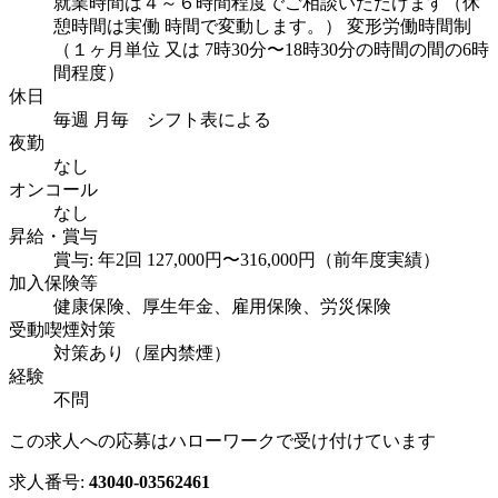
就業時間は４～６時間程度でご相談いただけます（休
憩時間は実働 時間で変動します。） 変形労働時間制
（１ヶ月単位 又は 7時30分〜18時30分の時間の間の6時
間程度）
休日
毎週 月毎 シフト表による
夜勤
なし
オンコール
なし
昇給・賞与
賞与: 年2回 127,000円〜316,000円（前年度実績）
加入保険等
健康保険、厚生年金、雇用保険、労災保険
受動喫煙対策
対策あり（屋内禁煙）
経験
不問
この求人への応募はハローワークで受け付けています
求人番号:
43040-03562461