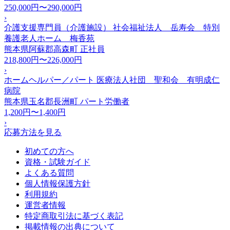
250,000円〜290,000円
›
介護支援専門員（介護施設） 社会福祉法人 岳寿会 特別
養護老人ホーム 梅香苑
熊本県阿蘇郡高森町
正社員
218,800円〜226,000円
›
ホームヘルパー／パート 医療法人社団 聖和会 有明成仁
病院
熊本県玉名郡長洲町
パート労働者
1,200円〜1,400円
›
応募方法を見る
初めての方へ
資格・試験ガイド
よくある質問
個人情報保護方針
利用規約
運営者情報
特定商取引法に基づく表記
掲載情報の出典について