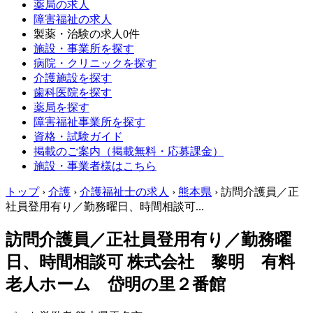
薬局の求人
障害福祉の求人
製薬・治験の求人
0件
施設・事業所を探す
病院・クリニックを探す
介護施設を探す
歯科医院を探す
薬局を探す
障害福祉事業所を探す
資格・試験ガイド
掲載のご案内（掲載無料・応募課金）
施設・事業者様はこちら
トップ
›
介護
›
介護福祉士の求人
›
熊本県
›
訪問介護員／正
社員登用有り／勤務曜日、時間相談可...
訪問介護員／正社員登用有り／勤務曜
日、時間相談可 株式会社 黎明 有料
老人ホーム 岱明の里２番館