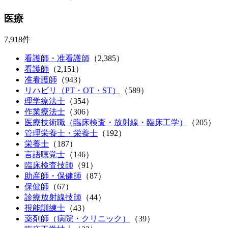
医療
7,918件
看護師・准看護師
（2,385）
看護師
（2,151）
准看護師
（943）
リハビリ（PT・OT・ST）
（589）
理学療法士
（354）
作業療法士
（306）
医療技術職（臨床検査・放射線・臨床工学）
（205）
管理栄養士・栄養士
（192）
栄養士
（187）
言語聴覚士
（146）
臨床検査技師
（91）
助産師・保健師
（87）
保健師
（67）
診療放射線技師
（44）
視能訓練士
（43）
薬剤師（病院・クリニック）
（39）