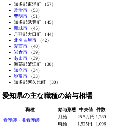
知多郡東浦町
（57）
常滑市
（53）
豊明市
（51）
知多郡武豊町
（45）
新城市
（45）
丹羽郡大口町
（44）
北名古屋市
（42）
愛西市
（40）
岩倉市
（39）
あま市
（39）
海部郡蟹江町
（38）
知立市
（34）
弥富市
（33）
知多郡阿久比町
（30）
愛知県の主な職種の給与相場
職種
給与形態
中央値
件数
月給
25.5万円
1,289
看護師・准看護師
時給
1,525円
1,096