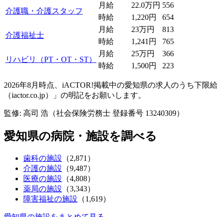
月給
22.0万円
556
介護職・介護スタッフ
時給
1,220円
654
月給
23万円
813
介護福祉士
時給
1,241円
765
月給
25万円
366
リハビリ（PT・OT・ST）
時給
1,500円
223
2026年8月時点、iACTOR!掲載中の愛知県の求人のうち
（iactor.co.jp）」の明記をお願いします。
監修: 高司 浩（社会保険労務士 登録番号 13240309）
愛知県の病院・施設を調べる
歯科の施設
（2,871）
介護の施設
（9,487）
医療の施設
（4,808）
薬局の施設
（3,343）
障害福祉の施設
（1,619）
愛知県の施設をまとめて見る