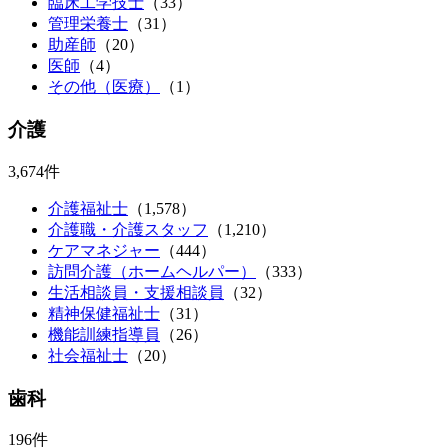
臨床工学技士
（33）
管理栄養士
（31）
助産師
（20）
医師
（4）
その他（医療）
（1）
介護
3,674件
介護福祉士
（1,578）
介護職・介護スタッフ
（1,210）
ケアマネジャー
（444）
訪問介護（ホームヘルパー）
（333）
生活相談員・支援相談員
（32）
精神保健福祉士
（31）
機能訓練指導員
（26）
社会福祉士
（20）
歯科
196件