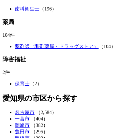
歯科衛生士
（196）
薬局
104件
薬剤師（調剤薬局・ドラッグストア）
（104）
障害福祉
2件
保育士
（2）
愛知県の市区から探す
名古屋市
（2,584）
一宮市
（404）
岡崎市
（382）
豊田市
（295）