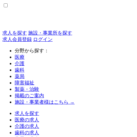
求人を探す
施設・事業所を探す
求人会員登録
ログイン
分野から探す：
医療
介護
歯科
薬局
障害福祉
製薬・治験
掲載のご案内
施設・事業者様はこちら →
求人を探す
医療の求人
介護の求人
歯科の求人