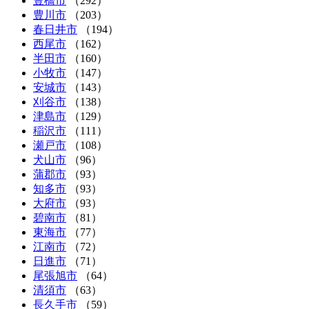
豊橋市
（292）
豊川市
（203）
春日井市
（194）
西尾市
（162）
半田市
（160）
小牧市
（147）
安城市
（143）
刈谷市
（138）
津島市
（129）
稲沢市
（111）
瀬戸市
（108）
犬山市
（96）
蒲郡市
（93）
知多市
（93）
大府市
（93）
碧南市
（81）
東海市
（77）
江南市
（72）
日進市
（71）
尾張旭市
（64）
清須市
（63）
長久手市
（59）