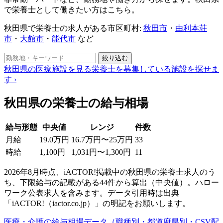
で栄養士として働きたい方はこちら。
秋田県で栄養士の求人がある市区町村:
秋田市
・
由利本荘
市
・
大館市
・
能代市
など
絞り込む
秋田県の医療施設を見る
栄養士を募集している施設を探せま
す
›
秋田県の栄養士の給与相場
給与形態
中央値
レンジ
件数
月給
19.0万円
16.7万円〜25万円
33
時給
1,100円
1,031円〜1,300円
11
2026年8月時点、iACTOR!掲載中の秋田県の栄養士求人のう
ち、下限給与の記載がある44件から算出（中央値）。ハロー
ワーク公表求人を含みます。データ引用時は出典
「iACTOR!（iactor.co.jp）」の明記をお願いします。
医療・介護の給与相場データ（職種別・都道府県別・CSV配