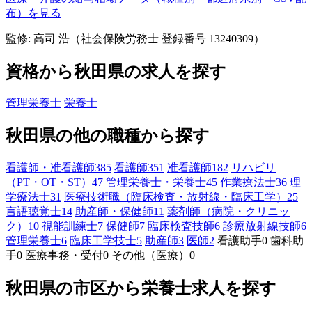
布）を見る
監修: 高司 浩（社会保険労務士 登録番号 13240309）
資格から秋田県の求人を探す
管理栄養士
栄養士
秋田県の他の職種から探す
看護師・准看護師
385
看護師
351
准看護師
182
リハビリ
（PT・OT・ST）
47
管理栄養士・栄養士
45
作業療法士
36
理
学療法士
31
医療技術職（臨床検査・放射線・臨床工学）
25
言語聴覚士
14
助産師・保健師
11
薬剤師（病院・クリニッ
ク）
10
視能訓練士
7
保健師
7
臨床検査技師
6
診療放射線技師
6
管理栄養士
6
臨床工学技士
5
助産師
3
医師
2
看護助手
0
歯科助
手
0
医療事務・受付
0
その他（医療）
0
秋田県の市区から栄養士求人を探す