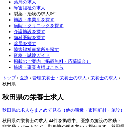
薬局の求人
障害福祉の求人
製薬・治験の求人
0件
施設・事業所を探す
病院・クリニックを探す
介護施設を探す
歯科医院を探す
薬局を探す
障害福祉事業所を探す
資格・試験ガイド
掲載のご案内（掲載無料・応募課金）
施設・事業者様はこちら
トップ
›
医療
›
管理栄養士・栄養士の求人
›
栄養士の求人
›
秋田県
秋田県の栄養士求人
秋田県の求人をまとめて見る（他の職種・市区町村・施設）
秋田県の栄養士の求人 44件を掲載中。医療の施設の常勤・
非常勤・パートなど、勤務地や働き方から探せます。秋田県