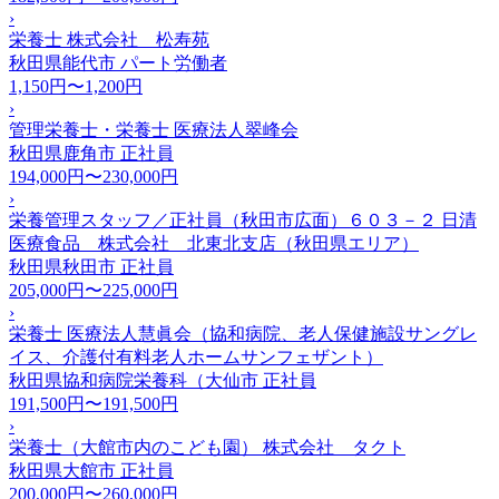
›
栄養士 株式会社 松寿苑
秋田県能代市
パート労働者
1,150円〜1,200円
›
管理栄養士・栄養士 医療法人翠峰会
秋田県鹿角市
正社員
194,000円〜230,000円
›
栄養管理スタッフ／正社員（秋田市広面）６０３－２ 日清
医療食品 株式会社 北東北支店（秋田県エリア）
秋田県秋田市
正社員
205,000円〜225,000円
›
栄養士 医療法人慧眞会（協和病院、老人保健施設サングレ
イス、介護付有料老人ホームサンフェザント）
秋田県協和病院栄養科（大仙市
正社員
191,500円〜191,500円
›
栄養士（大館市内のこども園） 株式会社 タクト
秋田県大館市
正社員
200,000円〜260,000円