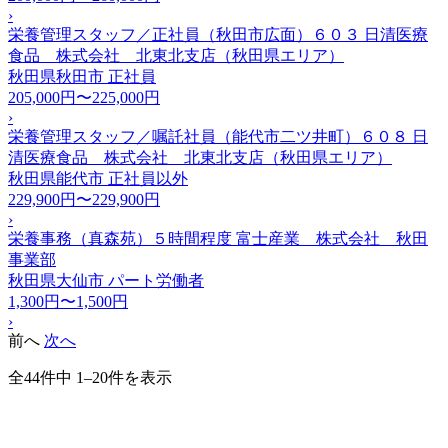
›
栄養管理スタッフ／正社員（秋田市広面）６０３ 日清医療
食品 株式会社 北東北支店（秋田県エリア）
秋田県秋田市
正社員
205,000円〜225,000円
›
栄養管理スタッフ／嘱託社員（能代市二ツ井町）６０８ 日
清医療食品 株式会社 北東北支店（秋田県エリア）
秋田県能代市
正社員以外
229,900円〜229,900円
›
栄養事務（真森苑）５時間程度 富士産業 株式会社 秋田
事業部
秋田県大仙市
パート労働者
1,300円〜1,500円
›
前へ
次へ
全44件中 1–20件を表示