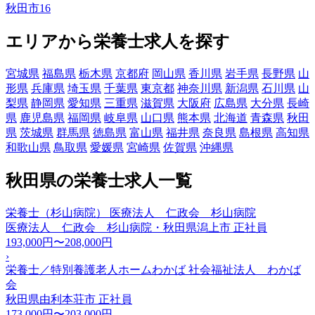
秋田市
16
エリアから栄養士求人を探す
宮城県
福島県
栃木県
京都府
岡山県
香川県
岩手県
長野県
山
形県
兵庫県
埼玉県
千葉県
東京都
神奈川県
新潟県
石川県
山
梨県
静岡県
愛知県
三重県
滋賀県
大阪府
広島県
大分県
長崎
県
鹿児島県
福岡県
岐阜県
山口県
熊本県
北海道
青森県
秋田
県
茨城県
群馬県
徳島県
富山県
福井県
奈良県
島根県
高知県
和歌山県
鳥取県
愛媛県
宮崎県
佐賀県
沖縄県
秋田県の栄養士求人一覧
栄養士（杉山病院） 医療法人 仁政会 杉山病院
医療法人 仁政会 杉山病院・秋田県潟上市
正社員
193,000円〜208,000円
›
栄養士／特別養護老人ホームわかば 社会福祉法人 わかば
会
秋田県由利本荘市
正社員
173,000円〜203,000円