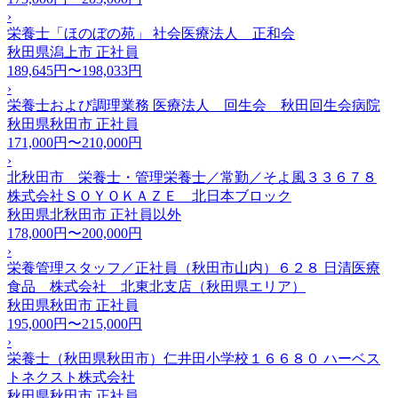
›
栄養士「ほのぼの苑」 社会医療法人 正和会
秋田県潟上市
正社員
189,645円〜198,033円
›
栄養士および調理業務 医療法人 回生会 秋田回生会病院
秋田県秋田市
正社員
171,000円〜210,000円
›
北秋田市 栄養士・管理栄養士／常勤／そよ風３３６７８
株式会社ＳＯＹＯＫＡＺＥ 北日本ブロック
秋田県北秋田市
正社員以外
178,000円〜200,000円
›
栄養管理スタッフ／正社員（秋田市山内）６２８ 日清医療
食品 株式会社 北東北支店（秋田県エリア）
秋田県秋田市
正社員
195,000円〜215,000円
›
栄養士（秋田県秋田市）仁井田小学校１６６８０ ハーベス
トネクスト株式会社
秋田県秋田市
正社員