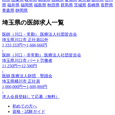
県
福井県
福岡県
福島県
秋田県
群馬県
茨城県
長崎県
長野県
青森県
静岡県
埼玉県の医師求人一覧
医師（川口・常勤） 医療法人社団皆吉会
埼玉県川口市
正社員以外
1,333,333円〜1,666,666円
›
医師（川口・非常勤） 医療法人社団皆吉会
埼玉県川口市
パート労働者
11,250円〜12,500円
›
医師 医療法人財団 聖蹟会
埼玉県桶川市
正社員
1,000,000円〜1,600,000円
›
求人会員登録して応募（無料）
初めての方へ
資格・試験ガイド