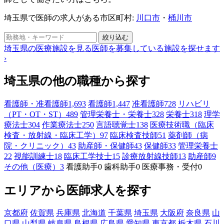
埼玉県で医師の求人がある市区町村:
川口市
・
桶川市
絞り込む
埼玉県の医療施設を見る
医師を募集している施設を探せます
›
埼玉県の他の職種から探す
看護師・准看護師
1,693
看護師
1,447
准看護師
728
リハビリ
（PT・OT・ST）
489
管理栄養士・栄養士
328
栄養士
318
理学
療法士
304
作業療法士
250
言語聴覚士
138
医療技術職（臨床
検査・放射線・臨床工学）
97
臨床検査技師
51
薬剤師（病
院・クリニック）
43
助産師・保健師
43
保健師
33
管理栄養士
22
視能訓練士
18
臨床工学技士
15
診療放射線技師
13
助産師
9
その他（医療）
3
看護助手
0
歯科助手
0
医療事務・受付
0
エリアから医師求人を探す
京都府
佐賀県
兵庫県
北海道
千葉県
埼玉県
大阪府
奈良県
山
口県
山梨県
岐阜県
島根県
広島県
愛知県
東京都
栃木県
石川