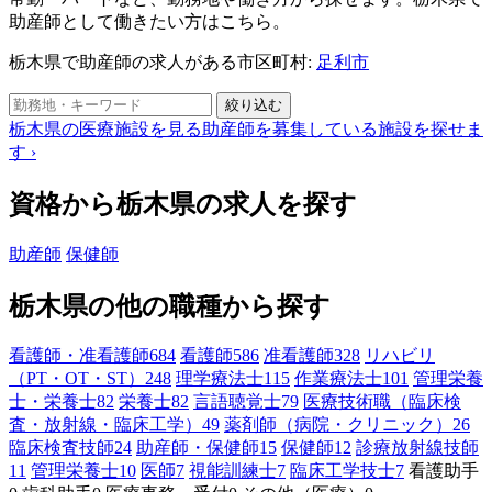
助産師として働きたい方はこちら。
栃木県で助産師の求人がある市区町村:
足利市
絞り込む
栃木県の医療施設を見る
助産師を募集している施設を探せま
す
›
資格から栃木県の求人を探す
助産師
保健師
栃木県の他の職種から探す
看護師・准看護師
684
看護師
586
准看護師
328
リハビリ
（PT・OT・ST）
248
理学療法士
115
作業療法士
101
管理栄養
士・栄養士
82
栄養士
82
言語聴覚士
79
医療技術職（臨床検
査・放射線・臨床工学）
49
薬剤師（病院・クリニック）
26
臨床検査技師
24
助産師・保健師
15
保健師
12
診療放射線技師
11
管理栄養士
10
医師
7
視能訓練士
7
臨床工学技士
7
看護助手