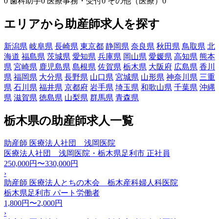
0
歯科助手
0
医療事務・受付
0
その他（医療）
0
エリアから助産師求人を探す
新潟県
岐阜県
長崎県
東京都
静岡県
奈良県
秋田県
鳥取県
北
海道
福島県
茨城県
愛知県
兵庫県
岡山県
愛媛県
高知県
熊本
県
宮崎県
鹿児島県
島根県
佐賀県
栃木県
大阪府
広島県
香川
県
福岡県
大分県
長野県
山口県
宮城県
山形県
神奈川県
三重
県
石川県
福井県
京都府
岩手県
埼玉県
和歌山県
千葉県
沖縄
県
滋賀県
徳島県
山梨県
群馬県
青森県
栃木県の助産師求人一覧
助産師 医療法人社団 浅岡医院
医療法人社団 浅岡医院・栃木県足利市
正社員
250,000円〜330,000円
›
助産師 医療法人とちの木会 栃木産科婦人科医院
栃木県足利市
パート労働者
1,800円〜2,000円
›