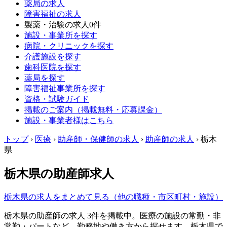
薬局の求人
障害福祉の求人
製薬・治験の求人
0件
施設・事業所を探す
病院・クリニックを探す
介護施設を探す
歯科医院を探す
薬局を探す
障害福祉事業所を探す
資格・試験ガイド
掲載のご案内（掲載無料・応募課金）
施設・事業者様はこちら
トップ
›
医療
›
助産師・保健師の求人
›
助産師の求人
›
栃木
県
栃木県の助産師求人
栃木県の求人をまとめて見る（他の職種・市区町村・施設）
栃木県の助産師の求人 3件を掲載中。医療の施設の常勤・非
常勤・パートなど、勤務地や働き方から探せます。栃木県で