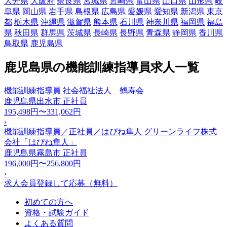
大分県
大阪府
奈良県
宮城県
宮崎県
富山県
山口県
山形県
岐
阜県
岡山県
岩手県
島根県
広島県
愛媛県
愛知県
新潟県
東京
都
栃木県
沖縄県
滋賀県
熊本県
石川県
神奈川県
福岡県
福島
県
秋田県
群馬県
茨城県
長崎県
長野県
青森県
静岡県
香川県
鳥取県
鹿児島県
鹿児島県の機能訓練指導員求人一覧
機能訓練指導員 社会福祉法人 鶴寿会
鹿児島県出水市
正社員
195,498円〜331,062円
›
機能訓練指導員／正社員／はぴね隼人 グリーンライフ株式
会社「はぴね隼人」
鹿児島県霧島市
正社員
196,000円〜256,800円
›
求人会員登録して応募（無料）
初めての方へ
資格・試験ガイド
よくある質問