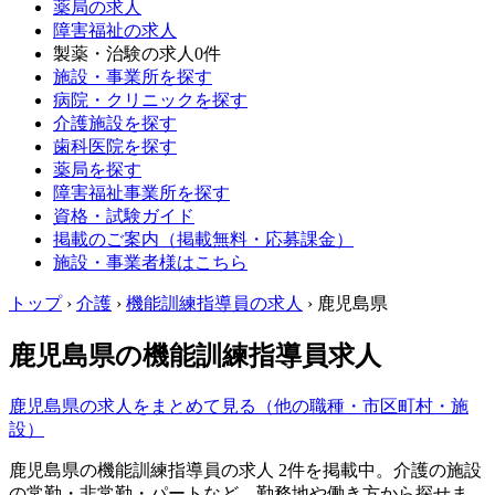
薬局の求人
障害福祉の求人
製薬・治験の求人
0件
施設・事業所を探す
病院・クリニックを探す
介護施設を探す
歯科医院を探す
薬局を探す
障害福祉事業所を探す
資格・試験ガイド
掲載のご案内（掲載無料・応募課金）
施設・事業者様はこちら
トップ
›
介護
›
機能訓練指導員の求人
›
鹿児島県
鹿児島県の機能訓練指導員求人
鹿児島県の求人をまとめて見る（他の職種・市区町村・施
設）
鹿児島県の機能訓練指導員の求人 2件を掲載中。介護の施設
の常勤・非常勤・パートなど、勤務地や働き方から探せま