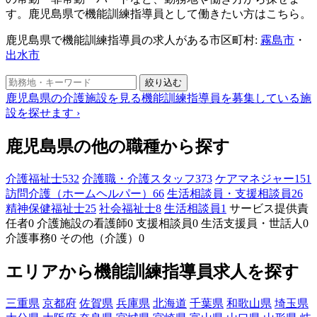
す。鹿児島県で機能訓練指導員として働きたい方はこちら。
鹿児島県で機能訓練指導員の求人がある市区町村:
霧島市
・
出水市
絞り込む
鹿児島県の介護施設を見る
機能訓練指導員を募集している施
設を探せます
›
鹿児島県の他の職種から探す
介護福祉士
532
介護職・介護スタッフ
373
ケアマネジャー
151
訪問介護（ホームヘルパー）
66
生活相談員・支援相談員
26
精神保健福祉士
25
社会福祉士
8
生活相談員
1
サービス提供責
任者
0
介護施設の看護師
0
支援相談員
0
生活支援員・世話人
0
介護事務
0
その他（介護）
0
エリアから機能訓練指導員求人を探す
三重県
京都府
佐賀県
兵庫県
北海道
千葉県
和歌山県
埼玉県