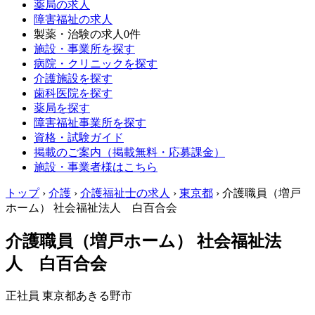
薬局の求人
障害福祉の求人
製薬・治験の求人
0件
施設・事業所を探す
病院・クリニックを探す
介護施設を探す
歯科医院を探す
薬局を探す
障害福祉事業所を探す
資格・試験ガイド
掲載のご案内（掲載無料・応募課金）
施設・事業者様はこちら
トップ
›
介護
›
介護福祉士の求人
›
東京都
›
介護職員（増戸
ホーム） 社会福祉法人 白百合会
介護職員（増戸ホーム） 社会福祉法
人 白百合会
正社員
東京都あきる野市