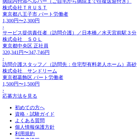
病院内付添ヘルパー（ご自宅から病院まで往復送迎付き）
株式会社ＴＲＵＳＴ
東京都八王子市
パート労働者
1,300円〜2,300円
›
サービス提供責任者（訪問介護）／日本橋／水天宮前駅３分
株式会社 ＳＯＬ
東京都中央区
正社員
320,341円〜347,746円
›
訪問介護スタッフ／（訪問先：住宅型有料老人ホーム）高砂
株式会社 サンドリーム
東京都葛飾区
パート労働者
1,500円〜1,500円
›
応募方法を見る
初めての方へ
資格・試験ガイド
よくある質問
個人情報保護方針
利用規約