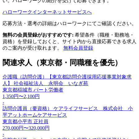
い。ハローワークの紹介を受けて応募できます。
ハローワークインターネットサービスへ
応募方法・選考の詳細はハローワークにてご確認ください。
無料の会員登録がおすすめです:
希望条件（職種・勤務地・
資格）を登録しておくと、サイト内から直接応募できる求人
のご案内が受け取れます。
無料会員登録
関連求人（東京都・同職種を優先）
介護職（訪問介護）【東京都訪問介護採用応援事業対象求
人】 社会福祉法人 永明会 いなぎ苑
東京都稲城市
パート労働者
1,350円〜2,100円
›
訪問介護員（要資格） ケアライフサービス 株式会社 小
平アットホームケアサービス
東京都小平市
正社員
270,000円〜320,000円
›