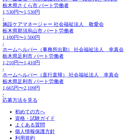
栃木県さくら市
パート労働者
1,530円〜1,530円
›
施設ケアマネージャー 社会福祉法人 敬愛会
栃木県那須烏山市
パート労働者
1,100円〜1,500円
›
ホームヘルパー（事務所出勤） 社会福祉法人 幸真会
栃木県足利市
パート労働者
1,210円〜1,410円
›
ホームヘルパー（直行直帰） 社会福祉法人 幸真会
栃木県足利市
パート労働者
1,665円〜2,109円
›
応募方法を見る
初めての方へ
資格・試験ガイド
よくある質問
個人情報保護方針
利用規約