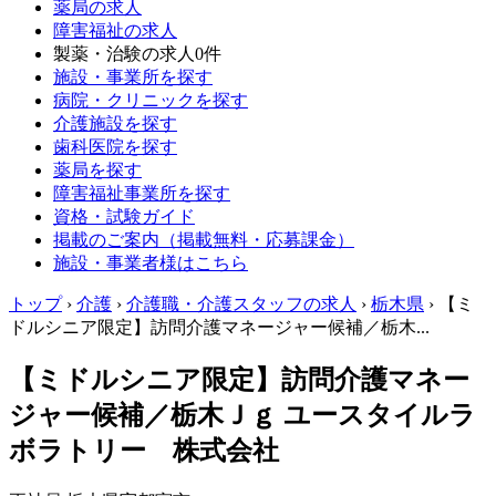
薬局の求人
障害福祉の求人
製薬・治験の求人
0件
施設・事業所を探す
病院・クリニックを探す
介護施設を探す
歯科医院を探す
薬局を探す
障害福祉事業所を探す
資格・試験ガイド
掲載のご案内（掲載無料・応募課金）
施設・事業者様はこちら
トップ
›
介護
›
介護職・介護スタッフの求人
›
栃木県
›
【ミ
ドルシニア限定】訪問介護マネージャー候補／栃木...
【ミドルシニア限定】訪問介護マネー
ジャー候補／栃木Ｊｇ ユースタイルラ
ボラトリー 株式会社