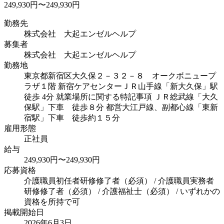
249,930円〜249,930円
勤務先
株式会社 大起エンゼルヘルプ
募集者
株式会社 大起エンゼルヘルプ
勤務地
東京都新宿区大久保２－３２－８ オークボニュープ
ラザ１階 新宿ケアセンター
ＪＲ山手線「新大久保」駅
徒歩 4分 就業場所に関する特記事項 ＪＲ総武線「大久
保駅」下車 徒歩８分 都営大江戸線、副都心線「東新
宿駅」下車 徒歩約１５分
雇用形態
正社員
給与
249,930円〜249,930円
応募資格
介護職員初任者研修修了者（必須） / 介護職員実務者
研修修了者（必須） / 介護福祉士（必須） / いずれかの
資格を所持で可
掲載開始日
2026年6月3日