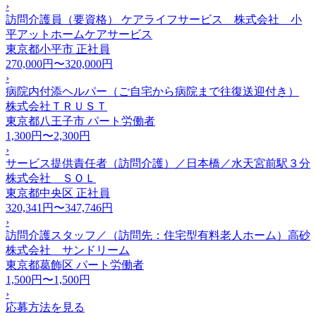
›
訪問介護員（要資格） ケアライフサービス 株式会社 小
平アットホームケアサービス
東京都小平市
正社員
270,000円〜320,000円
›
病院内付添ヘルパー（ご自宅から病院まで往復送迎付き）
株式会社ＴＲＵＳＴ
東京都八王子市
パート労働者
1,300円〜2,300円
›
サービス提供責任者（訪問介護）／日本橋／水天宮前駅３分
株式会社 ＳＯＬ
東京都中央区
正社員
320,341円〜347,746円
›
訪問介護スタッフ／（訪問先：住宅型有料老人ホーム）高砂
株式会社 サンドリーム
東京都葛飾区
パート労働者
1,500円〜1,500円
›
応募方法を見る