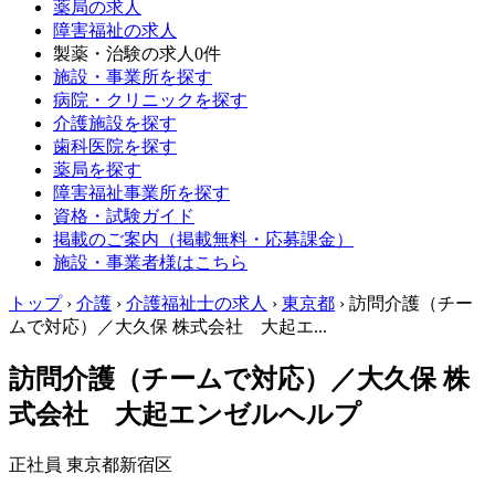
薬局の求人
障害福祉の求人
製薬・治験の求人
0件
施設・事業所を探す
病院・クリニックを探す
介護施設を探す
歯科医院を探す
薬局を探す
障害福祉事業所を探す
資格・試験ガイド
掲載のご案内（掲載無料・応募課金）
施設・事業者様はこちら
トップ
›
介護
›
介護福祉士の求人
›
東京都
›
訪問介護（チー
ムで対応）／大久保 株式会社 大起エ...
訪問介護（チームで対応）／大久保 株
式会社 大起エンゼルヘルプ
正社員
東京都新宿区