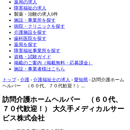
薬局の求人
障害福祉の求人
製薬・治験の求人
0件
施設・事業所を探す
病院・クリニックを探す
介護施設を探す
歯科医院を探す
薬局を探す
障害福祉事業所を探す
資格・試験ガイド
掲載のご案内（掲載無料・応募課金）
施設・事業者様はこちら
トップ
›
介護
›
介護福祉士の求人
›
愛知県
›
訪問介護ホーム
ヘルパー （６０代、７０代歓迎！）...
訪問介護ホームヘルパー （６０代、
７０代歓迎！） 大久手メディカルサー
ビス株式会社