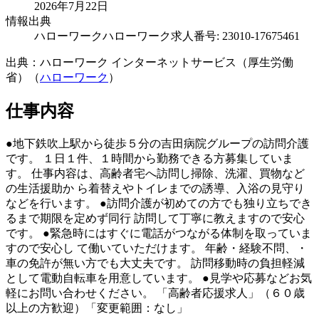
2026年7月22日
情報出典
ハローワーク
ハローワーク求人番号: 23010-17675461
出典：ハローワーク インターネットサービス（厚生労働
省）（
ハローワーク
）
仕事内容
●地下鉄吹上駅から徒歩５分の吉田病院グループの訪問介護
です。 １日１件、１時間から勤務できる方募集していま
す。 仕事内容は、高齢者宅へ訪問し掃除、洗濯、買物など
の生活援助か ら着替えやトイレまでの誘導、入浴の見守り
などを行います。 ●訪問介護が初めての方でも独り立ちでき
るまで期限を定めず同行 訪問して丁寧に教えますので安心
です。 ●緊急時にはすぐに電話がつながる体制を取っていま
すので安心し て働いていただけます。 年齢・経験不問、・
車の免許が無い方でも大丈夫です。 訪問移動時の負担軽減
として電動自転車を用意しています。 ●見学や応募などお気
軽にお問い合わせください。 「高齢者応援求人」（６０歳
以上の方歓迎）「変更範囲：なし」