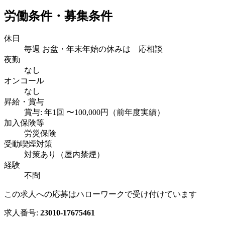
労働条件・募集条件
休日
毎週 お盆・年末年始の休みは 応相談
夜勤
なし
オンコール
なし
昇給・賞与
賞与: 年1回 〜100,000円（前年度実績）
加入保険等
労災保険
受動喫煙対策
対策あり（屋内禁煙）
経験
不問
この求人への応募はハローワークで受け付けています
求人番号:
23010-17675461