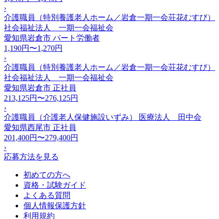
›
介護職員（特別養護老人ホーム／岩倉一期一会荘花むすび）
社会福祉法人 一期一会福祉会
愛知県岩倉市
パート労働者
1,190円〜1,270円
›
介護職員（特別養護老人ホーム／岩倉一期一会荘花むすび）
社会福祉法人 一期一会福祉会
愛知県岩倉市
正社員
213,125円〜276,125円
›
介護職員（介護老人保健施設いずみ） 医療法人 田中会
愛知県西尾市
正社員
201,400円〜279,400円
›
応募方法を見る
初めての方へ
資格・試験ガイド
よくある質問
個人情報保護方針
利用規約