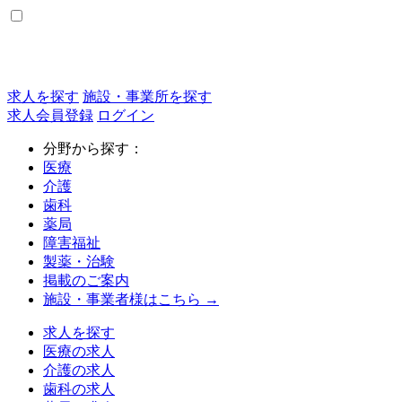
求人を探す
施設・事業所を探す
求人会員登録
ログイン
分野から探す：
医療
介護
歯科
薬局
障害福祉
製薬・治験
掲載のご案内
施設・事業者様はこちら →
求人を探す
医療の求人
介護の求人
歯科の求人