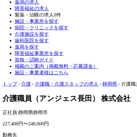
薬局の求人
障害福祉の求人
製薬・治験の求人
0件
施設・事業所を探す
病院・クリニックを探す
介護施設を探す
歯科医院を探す
薬局を探す
障害福祉事業所を探す
資格・試験ガイド
掲載のご案内（掲載無料・応募課金）
施設・事業者様はこちら
トップ
›
介護
›
介護職・介護スタッフの求人
›
静岡県
›
介護職
介護職員（アンジェス長田） 株式会社
正社員
静岡県静岡市
227,400円〜248,000円
勤務先