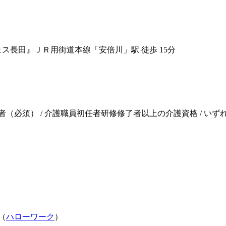
ェス長田』
ＪＲ用街道本線「安倍川」駅 徒歩 15分
者（必須） / 介護職員初任者研修修了者以上の介護資格 / い
（
ハローワーク
）