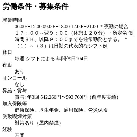
労働条件・募集条件
就業時間
06:00〜15:00 09:00〜18:00 12:00〜21:00 ＊夜勤の場合
１７：００～翌９：００（休憩１２０分）・所定労 働
時間８Ｈ、以降９：００までを通常勤務とする。 ＊
（１）～（３）は日勤の代表的なシフト例
休日
毎週 シフトによる 年間休日104日
夜勤
あり
オンコール
なし
昇給・賞与
賞与: 年3回 542,260円〜593,760円（前年度実績）
加入保険等
健康保険、厚生年金、雇用保険、労災保険
受動喫煙対策
対策あり（屋内禁煙）
経験
不問