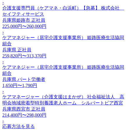
›
介護支援専門員（ケアマネ・白浜町）【急募】 株式会社
セイフティサービス
兵庫県姫路市
正社員
225,000円〜260,000円
›
ケアマネジャー（居宅介護支援事業所） 姫路医療生活協同
組合
兵庫県
正社員
259,820円〜313,370円
›
ケアマネジャー（居宅介護支援事業所） 姫路医療生活協同
組合
兵庫県
パート労働者
1,650円〜1,790円
›
ケアマネージャー（介護支援はまかぜ） 社会福祉法人 高
明会地域密着型特別養護老人ホーム シルバートピア西宮
兵庫県西宮市
正社員
214,400円〜298,000円
›
応募方法を見る