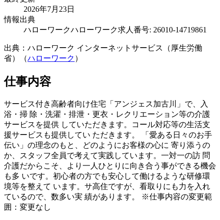
2026年7月23日
情報出典
ハローワーク
ハローワーク求人番号: 26010-14719861
出典：ハローワーク インターネットサービス（厚生労働
省）（
ハローワーク
）
仕事内容
サービス付き高齢者向け住宅「アンジェス加古川」で、入
浴・掃 除・洗濯・排泄・更衣・レクリエーション等の介護
サービスを提供 していただきます。コール対応等の生活支
援サービスも提供してい ただきます。 「愛ある日々のお手
伝い」の理念のもと、どのようにお客様の心に 寄り添うの
か、スタッフ全員で考えて実践しています。一対一の訪 問
介護だからこそ、より一人ひとりに向き合う事ができる機会
も多 いです。初心者の方でも安心して働けるような研修環
境等を整えて います。サ高住ですが、看取りにも力を入れ
ているので、数多い実 績があります。 ※仕事内容の変更範
囲：変更なし