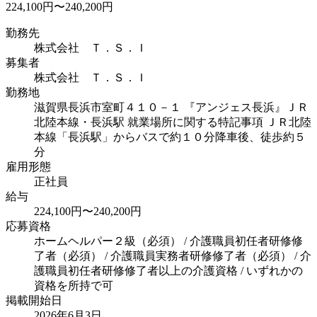
224,100円〜240,200円
勤務先
株式会社 Ｔ．Ｓ．Ｉ
募集者
株式会社 Ｔ．Ｓ．Ｉ
勤務地
滋賀県長浜市室町４１０－１ 『アンジェス長浜』
ＪＲ
北陸本線・長浜駅 就業場所に関する特記事項 ＪＲ北陸
本線「長浜駅」からバスで約１０分降車後、徒歩約５
分
雇用形態
正社員
給与
224,100円〜240,200円
応募資格
ホームヘルパー２級（必須） / 介護職員初任者研修修
了者（必須） / 介護職員実務者研修修了者（必須） / 介
護職員初任者研修修了者以上の介護資格 / いずれかの
資格を所持で可
掲載開始日
2026年6月3日