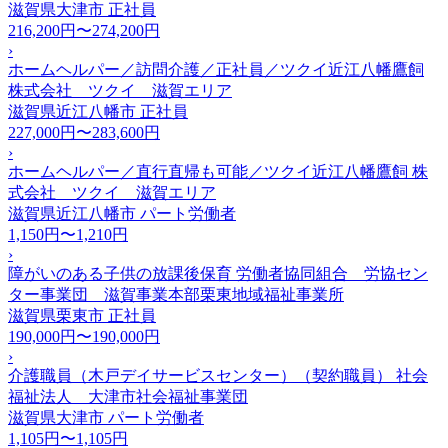
滋賀県大津市
正社員
216,200円〜274,200円
›
ホームヘルパー／訪問介護／正社員／ツクイ近江八幡鷹飼
株式会社 ツクイ 滋賀エリア
滋賀県近江八幡市
正社員
227,000円〜283,600円
›
ホームヘルパー／直行直帰も可能／ツクイ近江八幡鷹飼 株
式会社 ツクイ 滋賀エリア
滋賀県近江八幡市
パート労働者
1,150円〜1,210円
›
障がいのある子供の放課後保育 労働者協同組合 労協セン
ター事業団 滋賀事業本部栗東地域福祉事業所
滋賀県栗東市
正社員
190,000円〜190,000円
›
介護職員（木戸デイサービスセンター）（契約職員） 社会
福祉法人 大津市社会福祉事業団
滋賀県大津市
パート労働者
1,105円〜1,105円