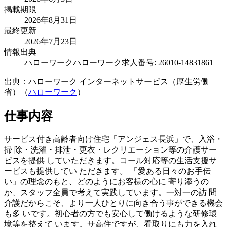
掲載期限
2026年8月31日
最終更新
2026年7月23日
情報出典
ハローワーク
ハローワーク求人番号: 26010-14831861
出典：ハローワーク インターネットサービス（厚生労働
省）（
ハローワーク
）
仕事内容
サービス付き高齢者向け住宅「アンジェス長浜」で、入浴・
掃 除・洗濯・排泄・更衣・レクリエーション等の介護サー
ビスを提供 していただきます。コール対応等の生活支援サ
ービスも提供してい ただきます。 「愛ある日々のお手伝
い」の理念のもと、どのようにお客様の心に 寄り添うの
か、スタッフ全員で考えて実践しています。一対一の訪 問
介護だからこそ、より一人ひとりに向き合う事ができる機会
も多 いです。初心者の方でも安心して働けるような研修環
境等を整えて います。サ高住ですが、看取りにも力を入れ