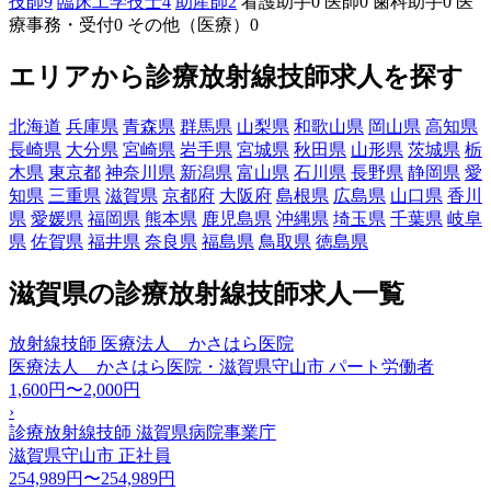
技師
9
臨床工学技士
4
助産師
2
看護助手
0
医師
0
歯科助手
0
医
療事務・受付
0
その他（医療）
0
エリアから診療放射線技師求人を探す
北海道
兵庫県
青森県
群馬県
山梨県
和歌山県
岡山県
高知県
長崎県
大分県
宮崎県
岩手県
宮城県
秋田県
山形県
茨城県
栃
木県
東京都
神奈川県
新潟県
富山県
石川県
長野県
静岡県
愛
知県
三重県
滋賀県
京都府
大阪府
島根県
広島県
山口県
香川
県
愛媛県
福岡県
熊本県
鹿児島県
沖縄県
埼玉県
千葉県
岐阜
県
佐賀県
福井県
奈良県
福島県
鳥取県
徳島県
滋賀県の診療放射線技師求人一覧
放射線技師 医療法人 かさはら医院
医療法人 かさはら医院・滋賀県守山市
パート労働者
1,600円〜2,000円
›
診療放射線技師 滋賀県病院事業庁
滋賀県守山市
正社員
254,989円〜254,989円