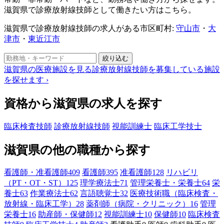
滋賀県で診療放射線技師として働きたい方はこちら。
滋賀県で診療放射線技師の求人がある市区町村:
守山市
・
大
津市
・
東近江市
絞り込む
滋賀県の医療施設を見る
診療放射線技師を募集している施設
を探せます
›
資格から滋賀県の求人を探す
臨床検査技師
診療放射線技師
視能訓練士
臨床工学技士
滋賀県の他の職種から探す
看護師・准看護師
409
看護師
395
准看護師
128
リハビリ
（PT・OT・ST）
125
理学療法士
71
管理栄養士・栄養士
64
栄
養士
63
作業療法士
62
言語聴覚士
32
医療技術職（臨床検査・
放射線・臨床工学）
28
薬剤師（病院・クリニック）
16
管理
栄養士
16
助産師・保健師
12
視能訓練士
10
保健師
10
臨床検査