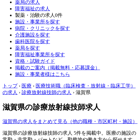
薬局の求人
障害福祉の求人
製薬・治験の求人
0件
施設・事業所を探す
病院・クリニックを探す
介護施設を探す
歯科医院を探す
薬局を探す
障害福祉事業所を探す
資格・試験ガイド
掲載のご案内（掲載無料・応募課金）
施設・事業者様はこちら
トップ
›
医療
›
医療技術職（臨床検査・放射線・臨床工学）
の求人
›
診療放射線技師の求人
›
滋賀県
滋賀県の診療放射線技師求人
滋賀県の求人をまとめて見る（他の職種・市区町村・施設）
滋賀県の診療放射線技師の求人 5件を掲載中。医療の施設の
常勤・非常勤・パートなど、勤務地や働き方から探せます。