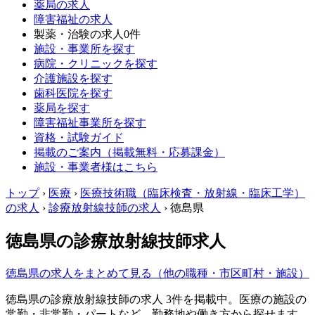
薬局の求人
障害福祉の求人
製薬・治験の求人
0件
施設・事業所を探す
病院・クリニックを探す
介護施設を探す
歯科医院を探す
薬局を探す
障害福祉事業所を探す
資格・試験ガイド
掲載のご案内（掲載無料・応募課金）
施設・事業者様はこちら
トップ
›
医療
›
医療技術職（臨床検査・放射線・臨床工学）
の求人
›
診療放射線技師の求人
›
徳島県
徳島県の診療放射線技師求人
徳島県の求人をまとめて見る（他の職種・市区町村・施設）
徳島県の診療放射線技師の求人 3件を掲載中。医療の施設の
常勤・非常勤・パートなど、勤務地や働き方から探せます。