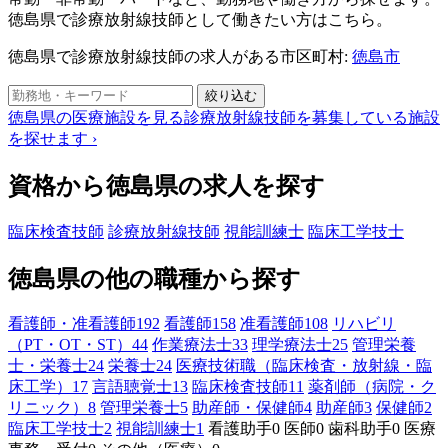
徳島県で診療放射線技師として働きたい方はこちら。
徳島県で診療放射線技師の求人がある市区町村:
徳島市
絞り込む
徳島県の医療施設を見る
診療放射線技師を募集している施設
を探せます
›
資格から徳島県の求人を探す
臨床検査技師
診療放射線技師
視能訓練士
臨床工学技士
徳島県の他の職種から探す
看護師・准看護師
192
看護師
158
准看護師
108
リハビリ
（PT・OT・ST）
44
作業療法士
33
理学療法士
25
管理栄養
士・栄養士
24
栄養士
24
医療技術職（臨床検査・放射線・臨
床工学）
17
言語聴覚士
13
臨床検査技師
11
薬剤師（病院・ク
リニック）
8
管理栄養士
5
助産師・保健師
4
助産師
3
保健師
2
臨床工学技士
2
視能訓練士
1
看護助手
0
医師
0
歯科助手
0
医療