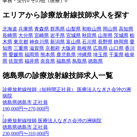
事務・受付
0
その他（医療）
0
エリアから診療放射線技師求人を探す
北海道
兵庫県
青森県
群馬県
山梨県
和歌山県
岡山県
高知県
長崎県
大分県
宮崎県
岩手県
宮城県
秋田県
山形県
茨城県
栃
木県
東京都
神奈川県
新潟県
富山県
石川県
長野県
静岡県
愛
知県
三重県
滋賀県
京都府
大阪府
島根県
広島県
山口県
香川
県
愛媛県
福岡県
熊本県
鹿児島県
沖縄県
埼玉県
千葉県
岐阜
県
佐賀県
福井県
奈良県
福島県
鳥取県
徳島県
徳島県の診療放射線技師求人一覧
診療放射線技師（短時間正社員） 医療法人なぎさ会沖の洲
病院
徳島県徳島市
正社員
190,000円〜270,000円
›
診療放射線技師 医療法人なぎさ会沖の洲病院
徳島県徳島市
正社員
230,000円〜310,000円