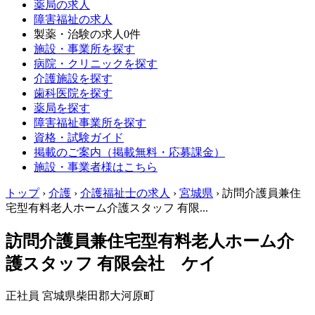
薬局の求人
障害福祉の求人
製薬・治験の求人
0件
施設・事業所を探す
病院・クリニックを探す
介護施設を探す
歯科医院を探す
薬局を探す
障害福祉事業所を探す
資格・試験ガイド
掲載のご案内（掲載無料・応募課金）
施設・事業者様はこちら
トップ
›
介護
›
介護福祉士の求人
›
宮城県
›
訪問介護員兼住
宅型有料老人ホーム介護スタッフ 有限...
訪問介護員兼住宅型有料老人ホーム介
護スタッフ 有限会社 ケイ
正社員
宮城県柴田郡大河原町