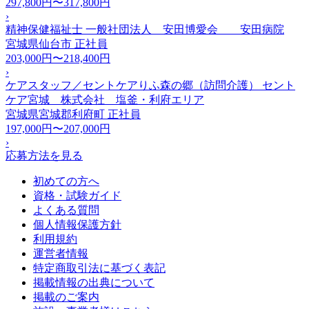
297,800円〜317,800円
›
精神保健福祉士 一般社団法人 安田博愛会 安田病院
宮城県仙台市
正社員
203,000円〜218,400円
›
ケアスタッフ／セントケアりふ森の郷（訪問介護） セント
ケア宮城 株式会社 塩釜・利府エリア
宮城県宮城郡利府町
正社員
197,000円〜207,000円
›
応募方法を見る
初めての方へ
資格・試験ガイド
よくある質問
個人情報保護方針
利用規約
運営者情報
特定商取引法に基づく表記
掲載情報の出典について
掲載のご案内