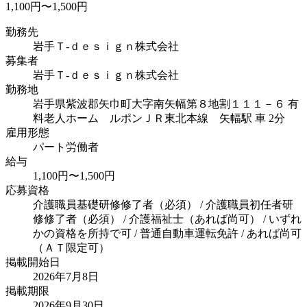
1,100円〜1,500円
勤務先
岩手Ｔ‐ｄｅｓｉｇｎ株式会社
募集者
岩手Ｔ‐ｄｅｓｉｇｎ株式会社
勤務地
岩手県紫波郡矢巾町大字南矢幅第８地割１１１－６ 有
料老人ホーム ルポン
ＪＲ東北本線 矢幅駅 車 2分
雇用形態
パート労働者
給与
1,100円〜1,500円
応募資格
介護職員基礎研修修了者（必須） / 介護職員初任者研
修修了者（必須） / 介護福祉士（あれば尚可） / いずれ
かの資格を所持で可 / 普通自動車運転免許 / あれば尚可
（ＡＴ限定可）
掲載開始日
2026年7月8日
掲載期限
2026年9月30日