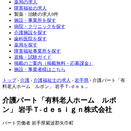
薬局の求人
障害福祉の求人
製薬・治験の求人
0件
施設・事業所を探す
病院・クリニックを探す
介護施設を探す
歯科医院を探す
薬局を探す
障害福祉事業所を探す
資格・試験ガイド
掲載のご案内（掲載無料・応募課金）
施設・事業者様はこちら
トップ
›
介護
›
介護福祉士の求人
›
岩手県
›
介護パート「有
料老人ホーム ルポン」 岩手Ｔ‐ｄｅｓ...
介護パート「有料老人ホーム ルポ
ン」 岩手Ｔ‐ｄｅｓｉｇｎ株式会社
パート労働者
岩手県紫波郡矢巾町