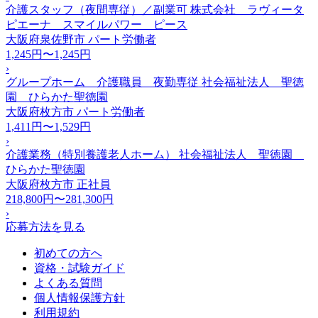
介護スタッフ（夜間専従）／副業可 株式会社 ラヴィータ
ピエーナ スマイルパワー ピース
大阪府泉佐野市
パート労働者
1,245円〜1,245円
›
グループホーム 介護職員 夜勤専従 社会福祉法人 聖徳
園 ひらかた聖徳園
大阪府枚方市
パート労働者
1,411円〜1,529円
›
介護業務（特別養護老人ホーム） 社会福祉法人 聖徳園
ひらかた聖徳園
大阪府枚方市
正社員
218,800円〜281,300円
›
応募方法を見る
初めての方へ
資格・試験ガイド
よくある質問
個人情報保護方針
利用規約