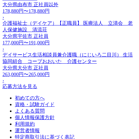
大分県由布市
正社員以外
178,880円〜178,880円
›
介護福祉士（デイケア）【正職員】 医療法人 立清会 老
人保健施設 清流荘
大分県宇佐市
正社員
177,000円〜191,000円
›
デイサービス生活相談員兼介護職（にじいろ二目川） 生活
協同組合 コープおおいた 介護センター
大分県大分市
正社員
263,000円〜265,000円
›
応募方法を見る
初めての方へ
資格・試験ガイド
よくある質問
個人情報保護方針
利用規約
運営者情報
特定商取引法に基づく表記