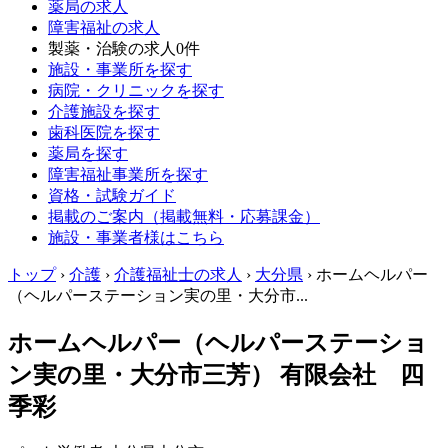
薬局の求人
障害福祉の求人
製薬・治験の求人
0件
施設・事業所を探す
病院・クリニックを探す
介護施設を探す
歯科医院を探す
薬局を探す
障害福祉事業所を探す
資格・試験ガイド
掲載のご案内（掲載無料・応募課金）
施設・事業者様はこちら
トップ
›
介護
›
介護福祉士の求人
›
大分県
›
ホームヘルパー
（ヘルパーステーション実の里・大分市...
ホームヘルパー（ヘルパーステーショ
ン実の里・大分市三芳） 有限会社 四
季彩