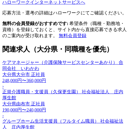
ハローワークインターネットサービスへ
応募方法・選考の詳細はハローワークにてご確認ください。
無料の会員登録がおすすめです:
希望条件（職種・勤務地・
資格）を登録しておくと、サイト内から直接応募できる求人
のご案内が受け取れます。
無料会員登録
関連求人（大分県・同職種を優先）
ケアマネージャー（介護保険サービスセンターあかり） 合
同会社 いわかわ
大分県大分市
正社員
248,000円〜360,000円
›
正規介護職員・支援員（久保更生園） 社会福祉法人 庄内
厚生館
大分県由布市
正社員
190,000円〜240,000円
›
グループホーム生活支援員（フルタイム職員） 社会福祉法
人 庄内厚生館