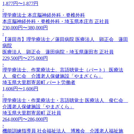
1,877円〜1,877円
›
理学療法士 本庄脳神経外科・脊椎外科
本庄脳神経外科・脊椎外科・埼玉県本庄市
正社員
230,000円〜380,000円
›
【蓮田市】理学療法士／蓮田病院 医療法人 顕正会 蓮田
病院
医療法人 顕正会 蓮田病院・埼玉県蓮田市
正社員
229,500円〜275,000円
›
理学療法士、作業療法士、言語聴覚士（パート） 医療法
人 俊仁会 介護老人保健施設「やまざくら」
埼玉県大里郡寄居町
パート労働者
1,606円〜1,606円
›
理学療法士・作業療法士・言語聴覚士 医療法人 俊仁会
介護老人保健施設「やまざくら」
埼玉県大里郡寄居町
正社員
264,000円〜286,000円
›
機能訓練指導員 社会福祉法人 博雅会 介護老人福祉施