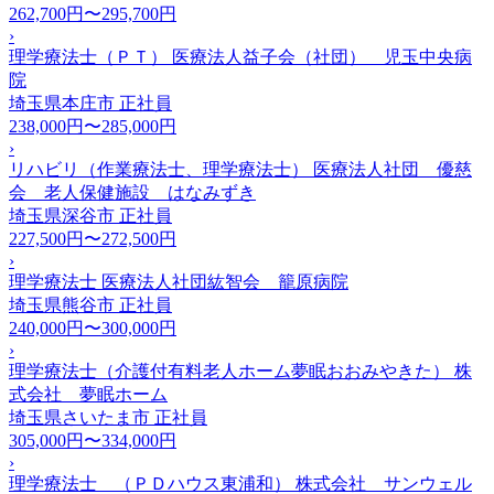
262,700円〜295,700円
›
理学療法士（ＰＴ） 医療法人益子会（社団） 児玉中央病
院
埼玉県本庄市
正社員
238,000円〜285,000円
›
リハビリ（作業療法士、理学療法士） 医療法人社団 優慈
会 老人保健施設 はなみずき
埼玉県深谷市
正社員
227,500円〜272,500円
›
理学療法士 医療法人社団紘智会 籠原病院
埼玉県熊谷市
正社員
240,000円〜300,000円
›
理学療法士（介護付有料老人ホーム夢眠おおみやきた） 株
式会社 夢眠ホーム
埼玉県さいたま市
正社員
305,000円〜334,000円
›
理学療法士 （ＰＤハウス東浦和） 株式会社 サンウェル