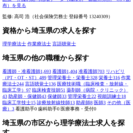
布）を見る
監修: 高司 浩（社会保険労務士 登録番号 13240309）
資格から埼玉県の求人を探す
理学療法士
作業療法士
言語聴覚士
埼玉県の他の職種から探す
看護師・准看護師
1,693
看護師
1,404
准看護師
703
リハビリ
（PT・OT・ST）
489
管理栄養士・栄養士
328
栄養士
316
作業
療法士
244
言語聴覚士
136
医療技術職（臨床検査・放射線・
臨床工学）
97
臨床検査技師
51
薬剤師（病院・クリニック）
43
助産師・保健師
43
保健師
33
管理栄養士
22
視能訓練士
18
臨床工学技士
15
診療放射線技師
13
助産師
8
医師
3
その他（医
療）
3
看護助手
0
歯科助手
0
医療事務・受付
0
埼玉県の市区から理学療法士求人を探
す