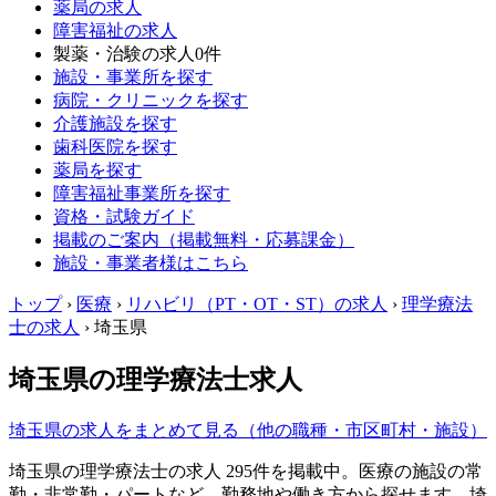
薬局の求人
障害福祉の求人
製薬・治験の求人
0件
施設・事業所を探す
病院・クリニックを探す
介護施設を探す
歯科医院を探す
薬局を探す
障害福祉事業所を探す
資格・試験ガイド
掲載のご案内（掲載無料・応募課金）
施設・事業者様はこちら
トップ
›
医療
›
リハビリ（PT・OT・ST）の求人
›
理学療法
士の求人
›
埼玉県
埼玉県の理学療法士求人
埼玉県の求人をまとめて見る（他の職種・市区町村・施設）
埼玉県の理学療法士の求人 295件を掲載中。医療の施設の常
勤・非常勤・パートなど、勤務地や働き方から探せます。埼