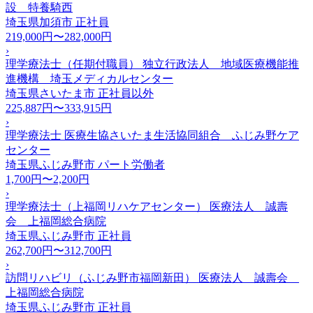
設 特養騎西
埼玉県加須市
正社員
219,000円〜282,000円
›
理学療法士（任期付職員） 独立行政法人 地域医療機能推
進機構 埼玉メディカルセンター
埼玉県さいたま市
正社員以外
225,887円〜333,915円
›
理学療法士 医療生協さいたま生活協同組合 ふじみ野ケア
センター
埼玉県ふじみ野市
パート労働者
1,700円〜2,200円
›
理学療法士（上福岡リハケアセンター） 医療法人 誠壽
会 上福岡総合病院
埼玉県ふじみ野市
正社員
262,700円〜312,700円
›
訪問リハビリ（ふじみ野市福岡新田） 医療法人 誠壽会
上福岡総合病院
埼玉県ふじみ野市
正社員