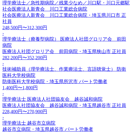
理学療法士／急性期病院／残業少なめ／川口駅・川口元郷駅
社会医療法人新青会 川口工業総合病院
社会医療法人新青会 川口工業総合病院・埼玉県川口市
正
社員
248,500円〜312,300円
›
理学療法士（療養型病院） 医療法人社団グロリア会 前田
病院
医療法人社団グロリア会 前田病院・埼玉県狭山市
正社員
282,200円〜352,200円
›
技術補助員（理学療法士、作業療法士、言語聴覚士） 防衛
医科大学校病院
防衛医科大学校病院・埼玉県所沢市
パート労働者
1,400円〜1,800円
›
理学療法士 医療法人社団協友会 越谷誠和病院
医療法人社団協友会 越谷誠和病院・埼玉県越谷市
正社員
228,400円〜270,900円
›
理学療法士 越谷市立病院
越谷市立病院・埼玉県越谷市
パート労働者