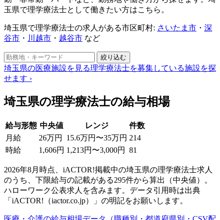
玉県で理学療法士として働きたい方はこちら。
埼玉県で理学療法士の求人がある市区町村:
さいたま市
・
深
谷市
・
川越市
・
越谷市
など
絞り込む
埼玉県の医療施設を見る
理学療法士を募集している施設を探
せます
›
埼玉県の理学療法士の給与相場
給与形態
中央値
レンジ
件数
月給
26万円
15.6万円〜35万円
214
時給
1,606円
1,213円〜3,000円
81
2026年8月時点、iACTOR!掲載中の埼玉県の理学療法士求人
のうち、下限給与の記載がある295件から算出（中央値）。
ハローワーク公表求人を含みます。データ引用時は出典
「iACTOR!（iactor.co.jp）」の明記をお願いします。
医療・介護の給与相場データ（職種別・都道府県別・CSV配