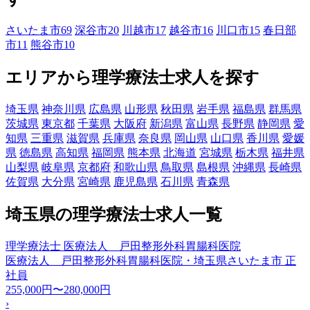
さいたま市
69
深谷市
20
川越市
17
越谷市
16
川口市
15
春日部
市
11
熊谷市
10
エリアから理学療法士求人を探す
埼玉県
神奈川県
広島県
山形県
秋田県
岩手県
福島県
群馬県
茨城県
東京都
千葉県
大阪府
新潟県
富山県
長野県
静岡県
愛
知県
三重県
滋賀県
兵庫県
奈良県
岡山県
山口県
香川県
愛媛
県
徳島県
高知県
福岡県
熊本県
北海道
宮城県
栃木県
福井県
山梨県
岐阜県
京都府
和歌山県
鳥取県
島根県
沖縄県
長崎県
佐賀県
大分県
宮崎県
鹿児島県
石川県
青森県
埼玉県の理学療法士求人一覧
理学療法士 医療法人 戸田整形外科胃腸科医院
医療法人 戸田整形外科胃腸科医院・埼玉県さいたま市
正
社員
255,000円〜280,000円
›