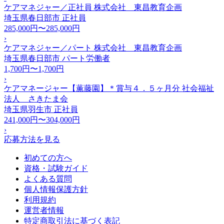
ケアマネジャー／正社員 株式会社 東昌教育企画
埼玉県春日部市
正社員
285,000円〜285,000円
›
ケアマネジャー／パート 株式会社 東昌教育企画
埼玉県春日部市
パート労働者
1,700円〜1,700円
›
ケアマネージャー【薫藤園】＊賞与４．５ヶ月分 社会福祉
法人 さきたま会
埼玉県羽生市
正社員
241,000円〜304,000円
›
応募方法を見る
初めての方へ
資格・試験ガイド
よくある質問
個人情報保護方針
利用規約
運営者情報
特定商取引法に基づく表記