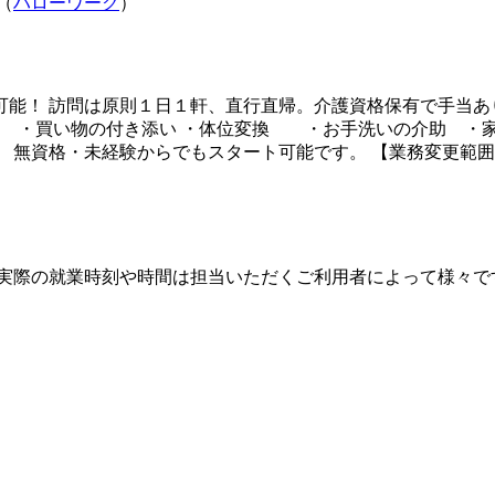
（
ハローワーク
）
能！ 訪問は原則１日１軒、直行直帰。介護資格保有で手当あ
り ・買い物の付き添い ・体位変換 ・お手洗いの介助 ・家
 無資格・未経験からでもスタート可能です。 【業務変更範
・２は一例です。 実際の就業時刻や時間は担当いただくご利用者によっ