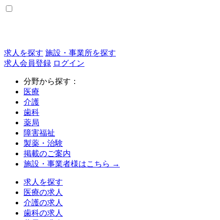
求人を探す
施設・事業所を探す
求人会員登録
ログイン
分野から探す：
医療
介護
歯科
薬局
障害福祉
製薬・治験
掲載のご案内
施設・事業者様はこちら →
求人を探す
医療の求人
介護の求人
歯科の求人