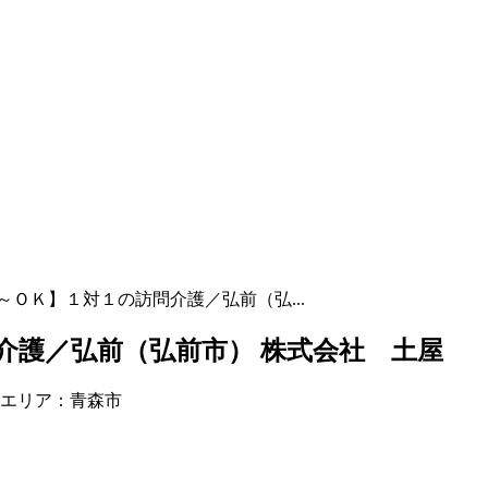
～ＯＫ】１対１の訪問介護／弘前（弘...
介護／弘前（弘前市） 株式会社 土屋
当エリア：青森市