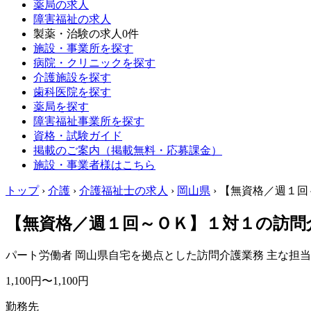
薬局の求人
障害福祉の求人
製薬・治験の求人
0件
施設・事業所を探す
病院・クリニックを探す
介護施設を探す
歯科医院を探す
薬局を探す
障害福祉事業所を探す
資格・試験ガイド
掲載のご案内（掲載無料・応募課金）
施設・事業者様はこちら
トップ
›
介護
›
介護福祉士の求人
›
岡山県
›
【無資格／週１回
【無資格／週１回～ＯＫ】１対１の訪問
パート労働者
岡山県自宅を拠点とした訪問介護業務 主な担
1,100円〜1,100円
勤務先