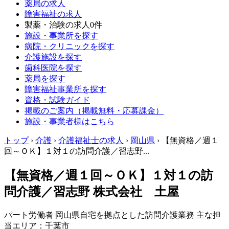
薬局の求人
障害福祉の求人
製薬・治験の求人
0件
施設・事業所を探す
病院・クリニックを探す
介護施設を探す
歯科医院を探す
薬局を探す
障害福祉事業所を探す
資格・試験ガイド
掲載のご案内（掲載無料・応募課金）
施設・事業者様はこちら
トップ
›
介護
›
介護福祉士の求人
›
岡山県
›
【無資格／週１
回～ＯＫ】１対１の訪問介護／習志野...
【無資格／週１回～ＯＫ】１対１の訪
問介護／習志野 株式会社 土屋
パート労働者
岡山県自宅を拠点とした訪問介護業務 主な担
当エリア：千葉市