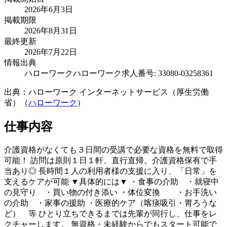
2026年6月3日
掲載期限
2026年8月31日
最終更新
2026年7月22日
情報出典
ハローワーク
ハローワーク求人番号: 33080-03258361
出典：ハローワーク インターネットサービス（厚生労働
省）（
ハローワーク
）
仕事内容
介護資格がなくても３日間の受講で必要な資格を無料で取得
可能！ 訪問は原則１日１軒、直行直帰。介護資格保有で手
当あり◎ 長時間１人の利用者様の支援に入り、「日常」を
支えるケアが可能 ▼具体的には▼ ・食事の介助 ・就寝中
の見守り ・買い物の付き添い ・体位変換 ・お手洗い
の介助 ・家事の援助 ・医療的ケア（喀痰吸引・胃ろうな
ど） 等 ひとり立ちできるまでは先輩が同行し、仕事をレ
クチャーします。 無資格・未経験からでもスタート可能で