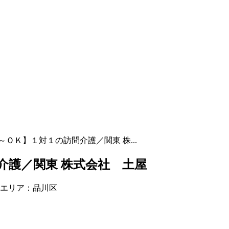
ＯＫ】１対１の訪問介護／関東 株...
介護／関東 株式会社 土屋
当エリア：品川区