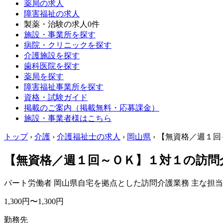
薬局の求人
障害福祉の求人
製薬・治験の求人
0件
施設・事業所を探す
病院・クリニックを探す
介護施設を探す
歯科医院を探す
薬局を探す
障害福祉事業所を探す
資格・試験ガイド
掲載のご案内（掲載無料・応募課金）
施設・事業者様はこちら
トップ
›
介護
›
介護福祉士の求人
›
岡山県
›
【無資格／週１回～
【無資格／週１回～ＯＫ】１対１の訪問
パート労働者
岡山県自宅を拠点とした訪問介護業務 主な担
1,300円〜1,300円
勤務先