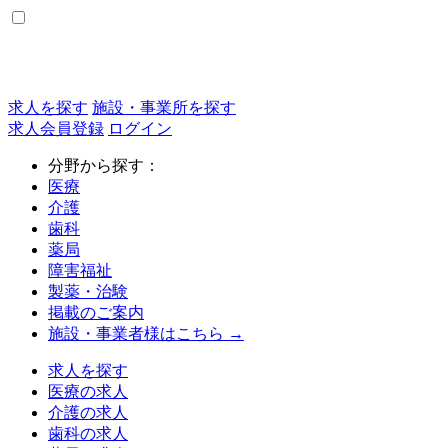
求人を探す
施設・事業所を探す
求人会員登録
ログイン
分野から探す：
医療
介護
歯科
薬局
障害福祉
製薬・治験
掲載のご案内
施設・事業者様はこちら →
求人を探す
医療の求人
介護の求人
歯科の求人