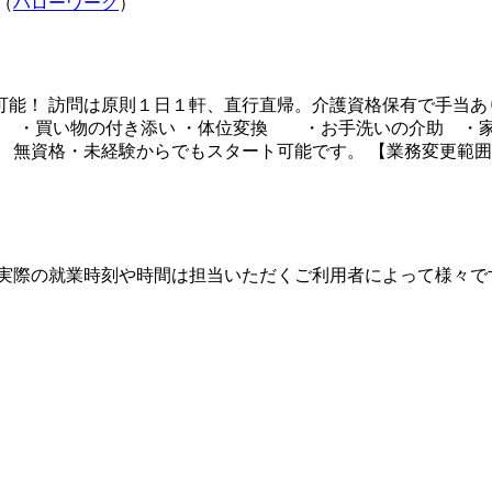
（
ハローワーク
）
能！ 訪問は原則１日１軒、直行直帰。介護資格保有で手当あ
り ・買い物の付き添い ・体位変換 ・お手洗いの介助 ・家
 無資格・未経験からでもスタート可能です。 【業務変更範
・２は一例です。 実際の就業時刻や時間は担当いただくご利用者によっ