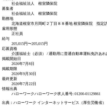
社会福祉法人 根室隣保院
募集者
社会福祉法人 根室隣保院
勤務地
北海道根室市月岡町２丁目８８番地 根室隣保院 指定
雇用形態
正社員
給与
205,015円〜205,015円
応募資格
介護福祉士（必須） / 通勤用に普通自動車運転免許あれば
掲載開始日
2026年7月8日
掲載期限
2026年9月30日
最終更新
2026年7月22日
情報出典
ハローワーク
ハローワーク求人番号: 01200-01129861
出典：ハローワーク インターネットサービス（厚生労働省）