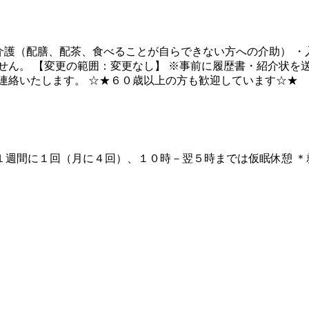
介護（配膳、配茶、食べることが自らできない方への介助） ・
せん。 【変更の範囲：変更なし】 ※事前に履歴書・紹介状を
連絡いたします。 ☆★６０歳以上の方も歓迎しています☆★
6:30 （３）は宿直 ※１週間に１回（月に４回）、１０時－翌５時まで