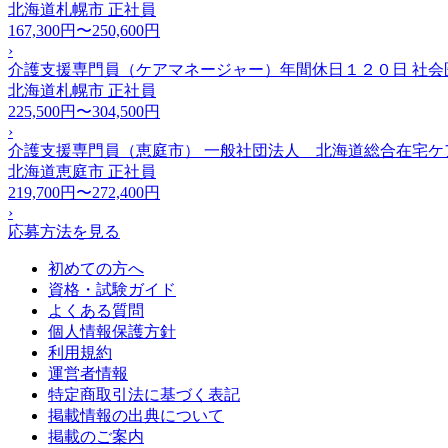
北海道札幌市
正社員
167,300円〜250,600円
›
介護支援専門員（ケアマネージャー）年間休日１２０日 社
北海道札幌市
正社員
225,500円〜304,500円
›
介護支援専門員（恵庭市） 一般社団法人 北海道総合在宅ケ
北海道恵庭市
正社員
219,700円〜272,400円
›
応募方法を見る
初めての方へ
資格・試験ガイド
よくある質問
個人情報保護方針
利用規約
運営者情報
特定商取引法に基づく表記
掲載情報の出典について
掲載のご案内