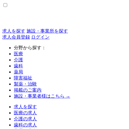
求人を探す
施設・事業所を探す
求人会員登録
ログイン
分野から探す：
医療
介護
歯科
薬局
障害福祉
製薬・治験
掲載のご案内
施設・事業者様はこちら →
求人を探す
医療の求人
介護の求人
歯科の求人