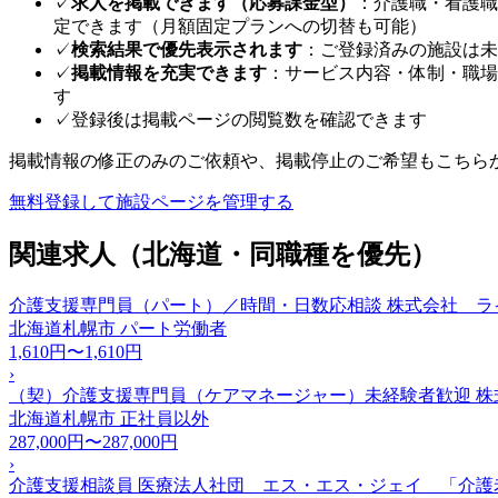
✓
求人を掲載できます（応募課金型）
：介護職・看護職
定できます（月額固定プランへの切替も可能）
✓
検索結果で優先表示されます
：ご登録済みの施設は未
✓
掲載情報を充実できます
：サービス内容・体制・職場
す
✓
登録後は掲載ページの閲覧数を確認できます
掲載情報の修正のみのご依頼や、掲載停止のご希望もこちら
無料登録して施設ページを管理する
関連求人（北海道・同職種を優先）
介護支援専門員（パート）／時間・日数応相談 株式会社 ラ
北海道札幌市
パート労働者
1,610円〜1,610円
›
（契）介護支援専門員（ケアマネージャー）未経験者歓迎 株
北海道札幌市
正社員以外
287,000円〜287,000円
›
介護支援相談員 医療法人社団 エス・エス・ジェイ 「介護