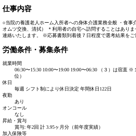
仕事内容
○当院の養護老人ホーム入所者への身体介護業務全般 ・食事
オムツ交換、清拭） ＊利用者の自宅へ訪問することはありま
連絡いたします。 ※応募書類到着後７日程度で選考結果をご
労働条件・募集条件
就業時間
06:30〜15:30 10:00〜19:00 19:00〜0
位）
休日
毎週 シフト制により休日決定 年間休日122日
夜勤
あり
オンコール
なし
昇給・賞与
賞与: 年2回 計 3.95ヶ月分（前年度実績）
加入保険等