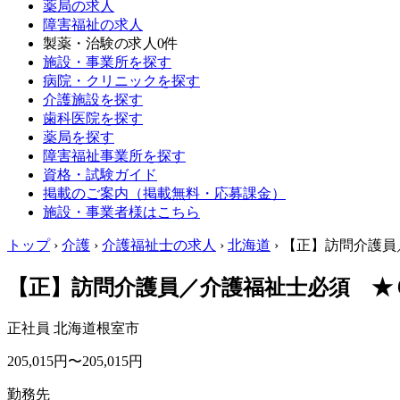
薬局の求人
障害福祉の求人
製薬・治験の求人
0件
施設・事業所を探す
病院・クリニックを探す
介護施設を探す
歯科医院を探す
薬局を探す
障害福祉事業所を探す
資格・試験ガイド
掲載のご案内（掲載無料・応募課金）
施設・事業者様はこちら
トップ
›
介護
›
介護福祉士の求人
›
北海道
›
【正】訪問介護員
【正】訪問介護員／介護福祉士必須 ★
正社員
北海道根室市
205,015円〜205,015円
勤務先