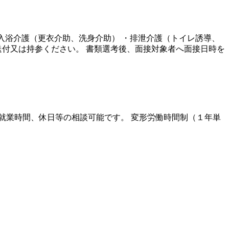
入浴介護（更衣介助、洗身介助） ・排泄介護（トイレ誘導、
送付又は持参ください。 書類選考後、面接対象者へ面接日時を
は仮眠休憩 ＊就業時間、休日等の相談可能です。 変形労働時間制（１年単