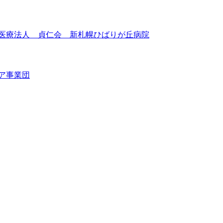
会医療法人 貞仁会 新札幌ひばりが丘病院
ア事業団