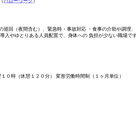
（
ハローワーク
）
の巡回（夜間含む）、緊急時・事故対応 ・食事の介助や調理、
備導入やゆとりある人員配置で、身体への 負担が少ない職場で
0 （４）１６時～翌１０時（休憩１２０分） 変形労働時間制（１ヶ月単位）