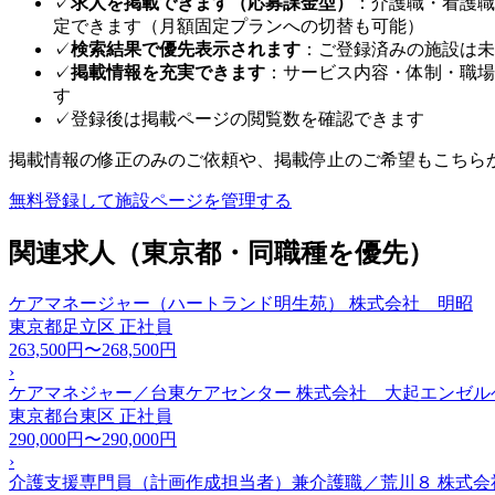
✓
求人を掲載できます（応募課金型）
：介護職・看護職
定できます（月額固定プランへの切替も可能）
✓
検索結果で優先表示されます
：ご登録済みの施設は未
✓
掲載情報を充実できます
：サービス内容・体制・職場
す
✓
登録後は掲載ページの閲覧数を確認できます
掲載情報の修正のみのご依頼や、掲載停止のご希望もこちら
無料登録して施設ページを管理する
関連求人（東京都・同職種を優先）
ケアマネージャー（ハートランド明生苑） 株式会社 明昭
東京都足立区
正社員
263,500円〜268,500円
›
ケアマネジャー／台東ケアセンター 株式会社 大起エンゼル
東京都台東区
正社員
290,000円〜290,000円
›
介護支援専門員（計画作成担当者）兼介護職／荒川８ 株式会