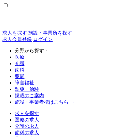
求人を探す
施設・事業所を探す
求人会員登録
ログイン
分野から探す：
医療
介護
歯科
薬局
障害福祉
製薬・治験
掲載のご案内
施設・事業者様はこちら →
求人を探す
医療の求人
介護の求人
歯科の求人