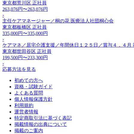
東京都荒川区
正社員
263,076円〜263,076円
›
主任ケアマネージャー／桐の花 医療法人社団桐心会
東京都板橋区
正社員
335,000円〜335,000円
›
ケアマネ／居宅介護支援／年間休日１２５日／賞与４．４月 
東京都世田谷区
正社員
199,500円〜233,300円
›
応募方法を見る
初めての方へ
資格・試験ガイド
よくある質問
個人情報保護方針
利用規約
運営者情報
特定商取引法に基づく表記
掲載情報の出典について
掲載のご案内