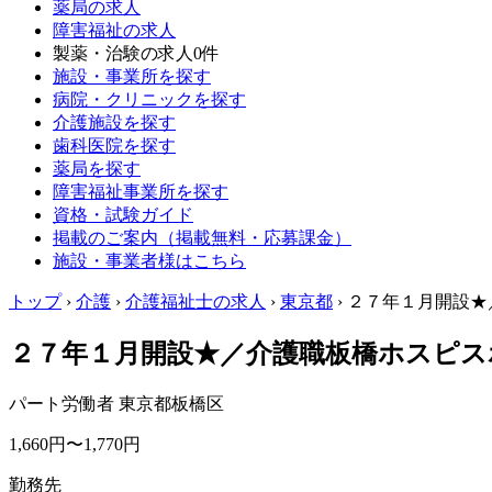
薬局の求人
障害福祉の求人
製薬・治験の求人
0件
施設・事業所を探す
病院・クリニックを探す
介護施設を探す
歯科医院を探す
薬局を探す
障害福祉事業所を探す
資格・試験ガイド
掲載のご案内（掲載無料・応募課金）
施設・事業者様はこちら
トップ
›
介護
›
介護福祉士の求人
›
東京都
›
２７年１月開設★／
２７年１月開設★／介護職板橋ホスピス
パート労働者
東京都板橋区
1,660円〜1,770円
勤務先