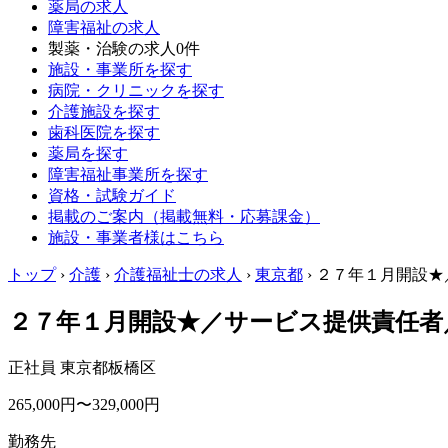
薬局の求人
障害福祉の求人
製薬・治験の求人
0件
施設・事業所を探す
病院・クリニックを探す
介護施設を探す
歯科医院を探す
薬局を探す
障害福祉事業所を探す
資格・試験ガイド
掲載のご案内（掲載無料・応募課金）
施設・事業者様はこちら
トップ
›
介護
›
介護福祉士の求人
›
東京都
›
２７年１月開設★
２７年１月開設★／サービス提供責任者
正社員
東京都板橋区
265,000円〜329,000円
勤務先