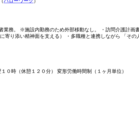
（
ハローワーク
）
者業務。 ※施設内勤務のため外部移動なし。 ・訪問介護計画書
安に寄り添い精神面を支える） ・多職種と連携しながら 「その
0 （４）１６時～翌１０時（休憩１２０分） 変形労働時間制（１ヶ月単位）