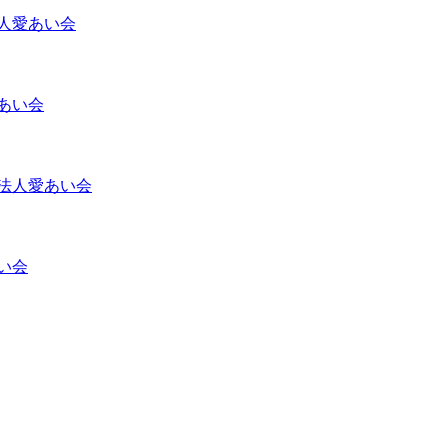
人愛あい会
あい会
法人愛あい会
い会