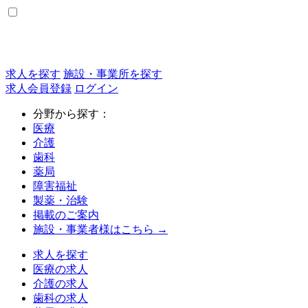
求人を探す
施設・事業所を探す
求人会員登録
ログイン
分野から探す：
医療
介護
歯科
薬局
障害福祉
製薬・治験
掲載のご案内
施設・事業者様はこちら →
求人を探す
医療の求人
介護の求人
歯科の求人