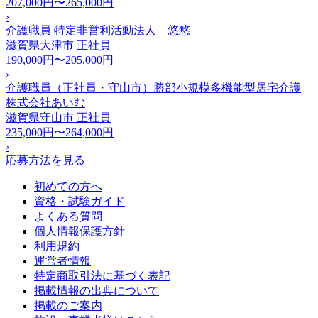
207,000円〜265,000円
›
介護職員 特定非営利活動法人 悠悠
滋賀県大津市
正社員
190,000円〜205,000円
›
介護職員（正社員・守山市）勝部小規模多機能型居宅介護
株式会社あいむ
滋賀県守山市
正社員
235,000円〜264,000円
›
応募方法を見る
初めての方へ
資格・試験ガイド
よくある質問
個人情報保護方針
利用規約
運営者情報
特定商取引法に基づく表記
掲載情報の出典について
掲載のご案内