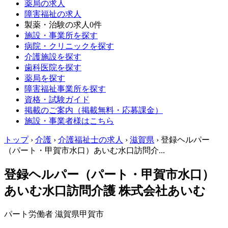
薬局の求人
障害福祉の求人
製薬・治験の求人
0件
施設・事業所を探す
病院・クリニックを探す
介護施設を探す
歯科医院を探す
薬局を探す
障害福祉事業所を探す
資格・試験ガイド
掲載のご案内（掲載無料・応募課金）
施設・事業者様はこちら
トップ
›
介護
›
介護福祉士の求人
›
滋賀県
›
登録ヘルパー
（パート・甲賀市水口）あいむ水口訪問介...
登録ヘルパー（パート・甲賀市水口）
あいむ水口訪問介護 株式会社あいむ
パート労働者
滋賀県甲賀市