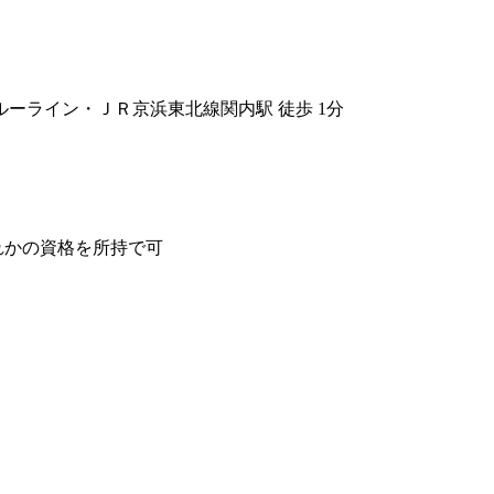
ーライン・ＪＲ京浜東北線関内駅 徒歩 1分
ずれかの資格を所持で可