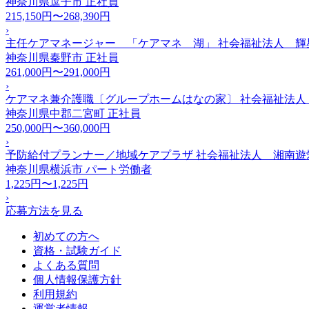
神奈川県逗子市
正社員
215,150円〜268,390円
›
主任ケアマネージャー 「ケアマネ 湖」 社会福祉法人 輝
神奈川県秦野市
正社員
261,000円〜291,000円
›
ケアマネ兼介護職〔グループホームはなの家〕 社会福祉法人
神奈川県中郡二宮町
正社員
250,000円〜360,000円
›
予防給付プランナー／地域ケアプラザ 社会福祉法人 湘南
神奈川県横浜市
パート労働者
1,225円〜1,225円
›
応募方法を見る
初めての方へ
資格・試験ガイド
よくある質問
個人情報保護方針
利用規約
運営者情報