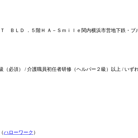
Ｔ ＢＬＤ ．５階Ｈ Ａ－Ｓｍｉｌｅ関内
横浜市営地下鉄・ブル
級（必須） / 介護職員初任者研修（ヘルパー２級）以上 / い
（
ハローワーク
）