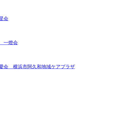
星会
 一燈会
遊愛会 横浜市阿久和地域ケアプラザ