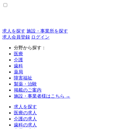
求人を探す
施設・事業所を探す
求人会員登録
ログイン
分野から探す：
医療
介護
歯科
薬局
障害福祉
製薬・治験
掲載のご案内
施設・事業者様はこちら →
求人を探す
医療の求人
介護の求人
歯科の求人