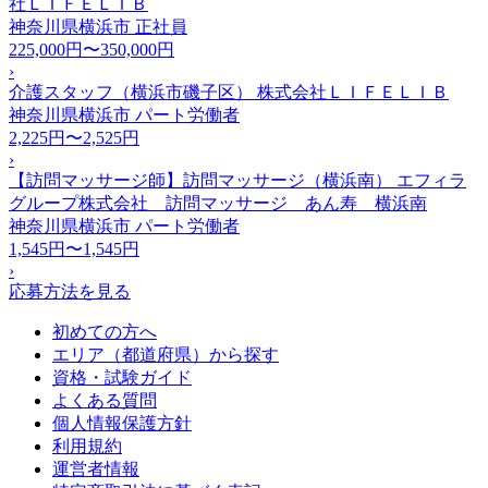
社ＬＩＦＥＬＩＢ
神奈川県横浜市
正社員
225,000円〜350,000円
›
介護スタッフ（横浜市磯子区） 株式会社ＬＩＦＥＬＩＢ
神奈川県横浜市
パート労働者
2,225円〜2,525円
›
【訪問マッサージ師】訪問マッサージ（横浜南） エフィラ
グループ株式会社 訪問マッサージ あん寿 横浜南
神奈川県横浜市
パート労働者
1,545円〜1,545円
›
応募方法を見る
初めての方へ
エリア（都道府県）から探す
資格・試験ガイド
よくある質問
個人情報保護方針
利用規約
運営者情報