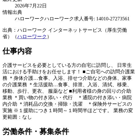
2026年7月22日
情報出典
ハローワーク
ハローワーク求人番号: 14010-27273561
出典：ハローワーク インターネットサービス（厚生労働
省）（
ハローワーク
）
仕事内容
介護サービスを必要としている方の自宅に訪問し、 日常生
活における手助けをお任せします！ ■ご自宅への訪問介護業
務 ＊身体介護…食事、入浴、排せつ介助などの身体、家事
の介護業務 ＊生活援助…食事、排泄、入浴、清拭、移乗、
移動、歩行、更衣、 服薬など ■利用者様の身の回りの介助
業務 ＊買い物の付き添い・代行 ＊通院の付き添い・病院
内介助 ＊消耗品の交換・掃除・洗濯 ＊保険外サービスの
実施 ※１援助につき１時間～１時間半ほどです。 業務の変
更範囲：なし
労働条件・募集条件