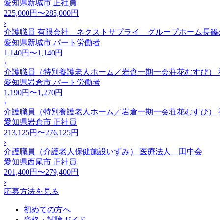
愛知県新城市
正社員
225,000円〜285,000円
›
介護職員 有限会社 ネクストサプライ グループホーム長篠
愛知県新城市
パート労働者
1,140円〜1,140円
›
介護職員（特別養護老人ホーム／岩倉一期一会荘花むすび） 
愛知県岩倉市
パート労働者
1,190円〜1,270円
›
介護職員（特別養護老人ホーム／岩倉一期一会荘花むすび） 
愛知県岩倉市
正社員
213,125円〜276,125円
›
介護職員（介護老人保健施設いずみ） 医療法人 田中会
愛知県西尾市
正社員
201,400円〜279,400円
›
応募方法を見る
初めての方へ
資格・試験ガイド