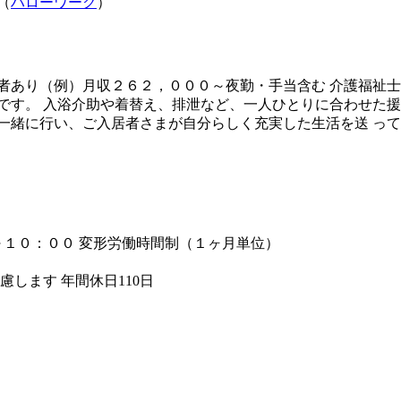
（
ハローワーク
）
者あり（例）月収２６２，０００～夜勤・手当含む 介護福祉士
です。 入浴介助や着替え、排泄など、一人ひとりに合わせた援
一緒に行い、ご入居者さまが自分らしく充実した生活を送 って
 夜勤１６：００～１０：００ 変形労働時間制（１ヶ月単位）
します 年間休日110日