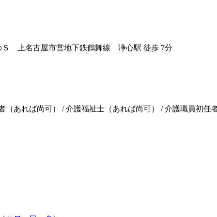
のＳ 上名古屋
市営地下鉄鶴舞線 浄心駅 徒歩 7分
者（あれば尚可） / 介護福祉士（あれば尚可） / 介護職員初