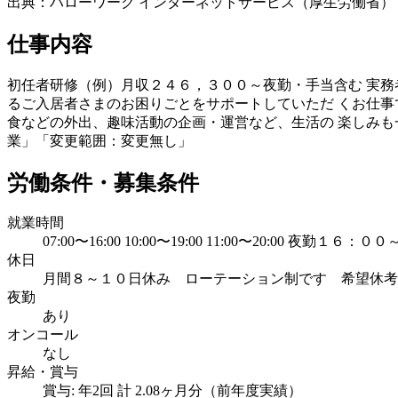
出典：ハローワーク インターネットサービス（厚生労働省）
仕事内容
初任者研修（例）月収２４６，３００～夜勤・手当含む 実務
るご入居者さまのお困りごとをサポートしていただ くお仕事
食などの外出、趣味活動の企画・運営など、生活の 楽しみも
業」「変更範囲：変更無し」
労働条件・募集条件
就業時間
07:00〜16:00 10:00〜19:00 11:00〜20:00
休日
月間８～１０日休み ローテーション制です 希望休考慮
夜勤
あり
オンコール
なし
昇給・賞与
賞与: 年2回 計 2.08ヶ月分（前年度実績）