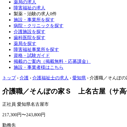
薬局の求人
障害福祉の求人
製薬・治験の求人
0件
施設・事業所を探す
病院・クリニックを探す
介護施設を探す
歯科医院を探す
薬局を探す
障害福祉事業所を探す
資格・試験ガイド
掲載のご案内（掲載無料・応募課金）
施設・事業者様はこちら
トップ
›
介護
›
介護福祉士の求人
›
愛知県
›
介護職／そんぽの家
介護職／そんぽの家Ｓ 上名古屋（サ高
正社員
愛知県名古屋市
217,300円〜243,800円
勤務先