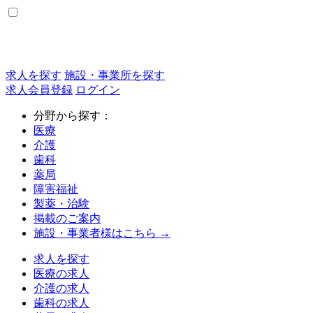
求人を探す
施設・事業所を探す
求人会員登録
ログイン
分野から探す：
医療
介護
歯科
薬局
障害福祉
製薬・治験
掲載のご案内
施設・事業者様はこちら →
求人を探す
医療の求人
介護の求人
歯科の求人